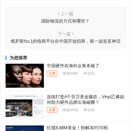
上一篇
国际物流的方式有哪些？
下一篇
俄罗斯No.1的电商平台在中国开放招商，新一波造富神话
来临？
为您推荐
中国硬件在海外众筹杀疯了
众筹
阅读
(588)
评论(0)
连续打造4个百万美金爆款，Vinyl乙烯如
何助力硬件品牌出海破圈？
众筹
阅读
(493)
评论(0)
狂揽8.88M美金！拆解3D打印机