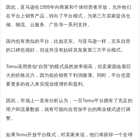
因此，亚马逊在1999年向商家和个体经营者开放，允许他们
在平台上销售产品，转向了平台模式，为第三方卖家提供仓
储、物流、云服务、广告等一系列支持。
国内也有类似的平台，比如京东。与亚马逊一样，京东自营
的口碑也很好，但这并没有妨碍其发展第三方平台模式。
Temu采用类似“自营”的模式虽然效率很高，但卖家面临着巨
大的价格压力，因为低价销售下利润微薄。同时，平台也需
要更多的收入来实现业绩增长和盈利。
因此，市场上一直有分析认为，一旦Temu平台拥有了充足的
用户和流量数据，就有可能向自营加平台的商业模式进行调
整。
如果Temu开放平台模式，对卖家来说，他们将获得一个全球