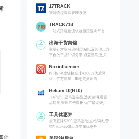
17TRACK
背
智能物流追踪管理系统
TRACK718
一站式跨境物流轨迹跟踪查询平台
出海干货集锦
主要针对亚马逊/独立站以及其他三方
平台的干货知识分享,涵盖亚马逊,关键
词,网红营销,联盟营销,SEO等常用工
具以及出海干货集锦,欢迎关注
Noxinfluencer
(95折)深度链接全球4300万优质网
红、亿万流量，助您高效出海
Helium 10(H10)
（47折）亚马逊选品,选关键词,看竞
品销量,管理广告数据,做市场调研,有
H10就够了（现支持沃尔玛）
工具优惠券
最高直降$200,亚马逊/独立站/网红营
销/Tiktok营销工具专属优惠券
即使
美国站|后台