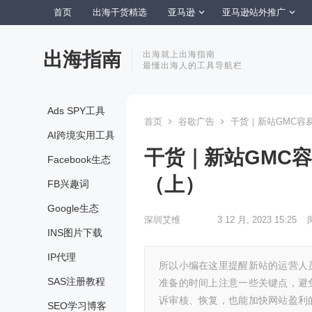
首页
出海干货精选
亚马逊
亚马逊站外推广
出海指南
出海就上出海指南
最懂出海人的工具导航栏
Ads SPY工具
首页
谷歌广告
干货｜新站GMC容
AI跨境实用工具
干货｜新站GMC
Facebook生态
（上）
FB兴趣词
Google生态
深圳艾维
3 12 月, 2023 15:25
INS图片下载
IP代理
所以小编在这里提醒新站的运营人
SAS注册教程
准备的时间上注意一些关键点，避
诉审核、恢复，也能加快网站盈利
SEO学习博客