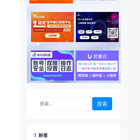
搜
索：
标签