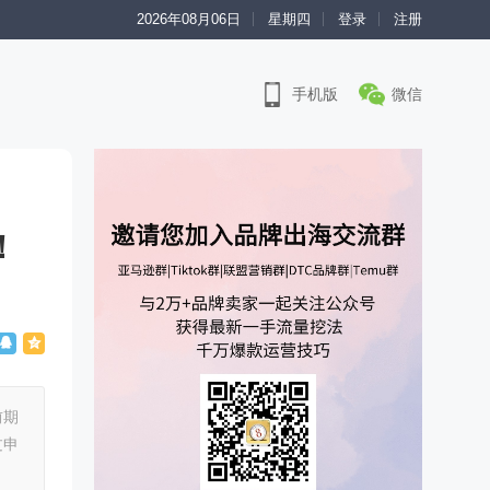
2026年08月06日
星期四
登录
注册
手机版
微信
！
前期
过申