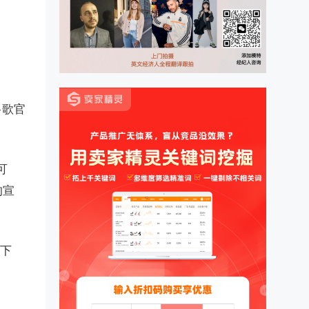
谷歌官
可
的宣
、下