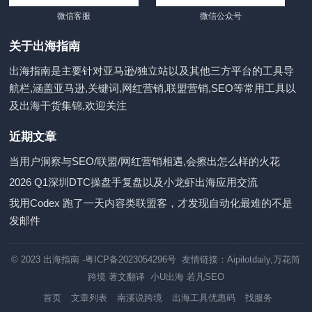
微信客服
微信公众号
关于出海指南
出海指南是主要针对亚马逊/独立站以及其他三方平台的工具导
航栏,涵盖亚马逊,关键词,网红营销,联盟营销,SEO等常用工具以
及出海干货集锦,欢迎关注
近期文章
当用户洞察与SEO/联盟/网红营销相遇,会擦出怎么样的火花
2026 Q1深圳DTC操盘手复盘以及小龙虾出海应用交流
我用Codex 跑了一天内容类联盟客，才发现自动化最难的不是
发邮件
© 2023
出海指南
-粤ICP备2023054296号 友情链接：
Aipilotdaily
,
万花筒
跨境
著文翻译
小U出海
若凡SEO
首页
文章列表
南溪说跨境
出海工具优惠码
找服务