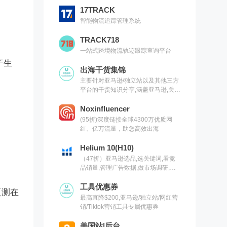
17TRACK
智能物流追踪管理系统
TRACK718
一站式跨境物流轨迹跟踪查询平台
产生
出海干货集锦
主要针对亚马逊/独立站以及其他三方
平台的干货知识分享,涵盖亚马逊,关键
词,网红营销,联盟营销,SEO等常用工
具以及出海干货集锦,欢迎关注
Noxinfluencer
(95折)深度链接全球4300万优质网
红、亿万流量，助您高效出海
Helium 10(H10)
（47折）亚马逊选品,选关键词,看竞
品销量,管理广告数据,做市场调研,有
H10就够了（现支持沃尔玛）
工具优惠券
预测在
最高直降$200,亚马逊/独立站/网红营
销/Tiktok营销工具专属优惠券
美国站|后台