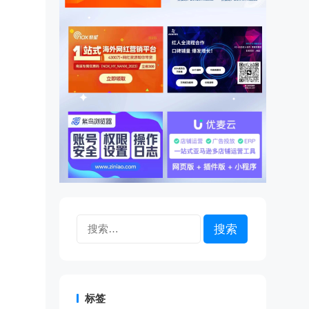
搜
索：
标签