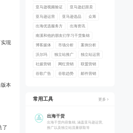
亚马逊视频验证
亚马逊赶跟卖
亚马逊运营
亚马逊选品
众筹
出海优选服务方
出海资讯
南溪和他的朋友们学习干货集锦
而实现
博客媒体
市场分析
案例分析
沃尔玛
独立站推广
独立站运营
社媒营销
网红营销
联盟营销
谷歌广告
谷歌趋势
邮件营销
的版本
常用工具
更多
出海干货
出海干货内容集锦, 涵盖亚马逊运营,
法了
推广以及独立站流量获取等