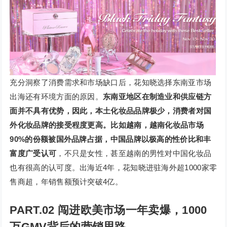
充分洞察了消费需求和市场缺口后，花知晓选择东南亚市场
出海还有环境方面的原因。
东南亚地区在制造业和供应链方
面并不具有优势，因此，本土化妆品品牌极少，消费者对国
外化妆品牌的接受程度更高。比如越南，越南化妆品市场
90%的份额被国外品牌占据，中国品牌以极高的性价比和丰
富度广受认可
，不只是女性，甚至越南的男性对中国化妆品
也有很高的认可度。出海近4年，花知晓进驻海外超1000家零
售商超，年销售额预计突破4亿。
PART.02
闯进欧美市场一年卖爆，1000
万GMV背后的营销思路