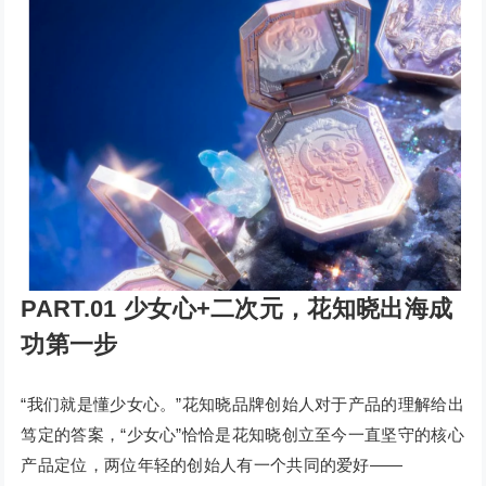
PART.01
少女心+二次元，花知晓出海成
功第一步
“我们就是懂少女心。”花知晓品牌创始人对于产品的理解给出
笃定的答案，“少女心”恰恰是花知晓创立至今一直坚守的核心
产品定位，两位年轻的创始人有一个共同的爱好——