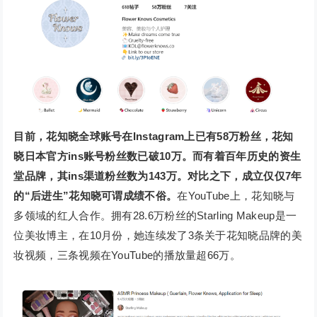
目前，花知晓全球账号在Instagram上已有58万粉丝，花知
晓日本官方ins账号粉丝数已破10万。而有着百年历史的资生
堂品牌，其ins渠道粉丝数为143万。对比之下，成立仅仅7年
的“后进生”花知晓可谓成绩不俗。
在YouTube上，花知晓与
多领域的红人合作。拥有28.6万粉丝的Starling Makeup是一
位美妆博主，在10月份，她连续发了3条关于花知晓品牌的美
妆视频，三条视频在YouTube的播放量超66万。