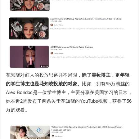
花知晓对红人的投放思路并不局限，
除了美妆博主，更年轻
的学生博主也是花知晓投放的对象。
比如，拥有95万粉丝的
Alex Bondoc是一位学生博主，主要分享在美国学习的日常，
她在近2周发布了两条关于花知晓的YouTube视频，获得了56
万的观看。