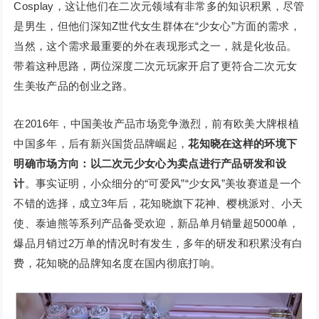
Cosplay，这让他们在二次元领域有非常多的知识积累，尽管
是男生，但他们深知Z世代女生群体在“少女心”方面的需求，
当然，这个需求最重要的外在表现形式之一，就是化妆品。
带着这种思路，两位深度二次元玩家开启了更符合二次元女
生美妆产品的创业之路。
在2016年，中国美妆产品市场竞争激烈，前有欧美大牌根植
中国多年，后有新兴国货品牌崛起，
花知晓在这样的环境下
明确市场方向：以二次元少女心为卖点进行产品研发和设
计
。事实证明，小众细分的“可爱风”“少女风”美妆赛道是一个
不错的选择，成立3年后，花知晓旗下花神、樱桃派对、小天
使、泰迪熊等系列产品备受欢迎，新品单月销量超5000单，
爆品月销过2万单的情况时有发生，多年的研发和积累没有白
费，花知晓的品牌知名度在国内彻底打响。