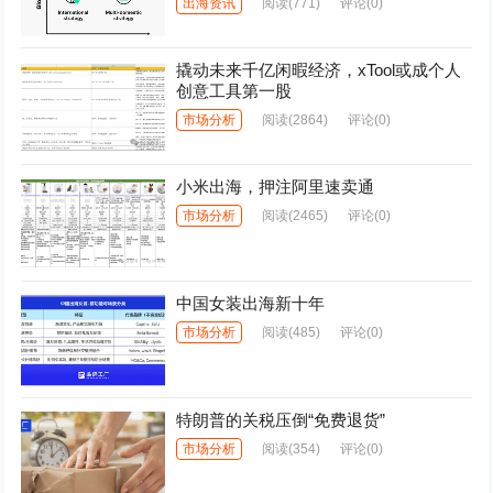
出海资讯
阅读
(771)
评论(0)
撬动未来千亿闲暇经济，xTool或成个人
创意工具第一股
市场分析
阅读
(2864)
评论(0)
小米出海，押注阿里速卖通
市场分析
阅读
(2465)
评论(0)
中国女装出海新十年
市场分析
阅读
(485)
评论(0)
特朗普的关税压倒“免费退货”
市场分析
阅读
(354)
评论(0)