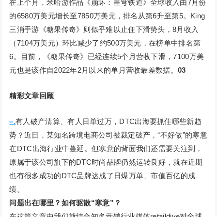
在上个月，米哈游作品《崩坏：星穹铁道》全球收入由7月份
的6580万美元增长至7850万美元，排名从第6升至第5。King
三消手游《糖果传奇》则似乎难以止住下滑势头，8月收入
（7104万美元）环比减少了约500万美元，在榜单中排名第
6。目前，《糖果传奇》已经连续5个月营收下滑，7100万美
元也是该作自2022年2月以来的单月营收最差数据。
03
精彩文章回顾
–
.
有人破产清算、有人日单过万，DTC出海要抓住哪些新趋
势？近日，某知名跨境电商公司被裁定破产，“不好做”的寒意
在DTC出海行业中蔓延。但寒意的背面我们还需要关注到，
原属于该公司旗下的DTC时尚品牌仍然运转良好，就在近期
也有很多成功的DTC品牌达成了日爆万单、市值百亿的成
绩。
问题出在哪里？如何驱散“寒意”？
在这篇文章中我们就结合知名营销行业媒体retaildive对全球