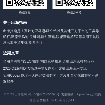
微信客服
微信公众号
关于出海指南
出海指南是主要针对亚马逊/独立站以及其他三方平台的工具导
航栏,涵盖亚马逊,关键词,网红营销,联盟营销,SEO等常用工具以
及出海干货集锦,欢迎关注
近期文章
当用户洞察与SEO/联盟/网红营销相遇,会擦出怎么样的火花
2026 Q1深圳DTC操盘手复盘以及小龙虾出海应用交流
我用Codex 跑了一天内容类联盟客，才发现自动化最难的不是
发邮件
© 2023
出海指南
-粤ICP备2023054296号 友情链接：
Aipilotdaily
,
万花筒
跨境
著文翻译
小U出海
若凡SEO