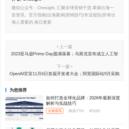
微信公众号：Onesight, 汇聚全球营销干货,掌握出海一
首资讯。官方指南|出海案例|营销技巧|专业报告|所有出
海人需要的,每日更新
上一篇
2023亚马逊Prime Day圆满落幕；马斯克宣布成立人工智
能公司xAI；Twitter杀手Threads上线丨霆万出海周报
下一篇
OpenAI官宣11月6日首届开发者大会；阿里国际站9月采购
节开启；Temu以色列站点上线丨霆万出海周报09
为您推荐
如何打造全球化品牌：2026年最新深度
解析与实战技巧
出海资讯
阅读
(776)
评论(0)