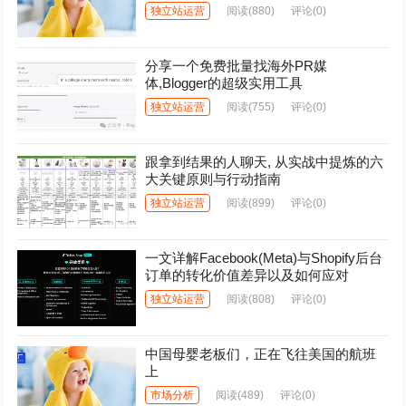
独立站运营
阅读
(880)
评论(0)
分享一个免费批量找海外PR媒
体,Blogger的超级实用工具
独立站运营
阅读
(755)
评论(0)
跟拿到结果的人聊天, 从实战中提炼的六
大关键原则与行动指南
独立站运营
阅读
(899)
评论(0)
一文详解Facebook(Meta)与Shopify后台
订单的转化价值差异以及如何应对
独立站运营
阅读
(808)
评论(0)
中国母婴老板们，正在飞往美国的航班
上
市场分析
阅读
(489)
评论(0)