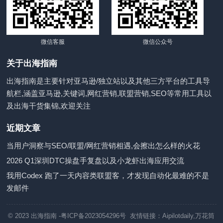
微信客服
微信公众号
关于出海指南
出海指南是主要针对亚马逊/独立站以及其他三方平台的工具导
航栏,涵盖亚马逊,关键词,网红营销,联盟营销,SEO等常用工具以
及出海干货集锦,欢迎关注
近期文章
当用户洞察与SEO/联盟/网红营销相遇,会擦出怎么样的火花
2026 Q1深圳DTC操盘手复盘以及小龙虾出海应用交流
我用Codex 跑了一天内容类联盟客，才发现自动化最难的不是
发邮件
© 2023
出海指南
-粤ICP备2023054296号 友情链接：
Aipilotdaily
,
万花筒