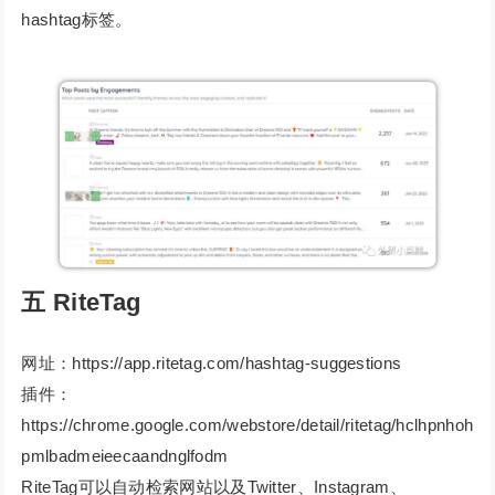
hashtag标签。
五
RiteTag
网址：https://app.ritetag.com/hashtag-suggestions
插件：
https://chrome.google.com/webstore/detail/ritetag/hclhpnhoh
pmlbadmeieecaandnglfodm
RiteTag可以自动检索网站以及Twitter、Instagram、