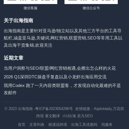
微信客服
微信公众号
关于出海指南
出海指南是主要针对亚马逊/独立站以及其他三方平台的工具导
航栏,涵盖亚马逊,关键词,网红营销,联盟营销,SEO等常用工具以
及出海干货集锦,欢迎关注
近期文章
当用户洞察与SEO/联盟/网红营销相遇,会擦出怎么样的火花
2026 Q1深圳DTC操盘手复盘以及小龙虾出海应用交流
我用Codex 跑了一天内容类联盟客，才发现自动化最难的不是
发邮件
© 2023
出海指南
-粤ICP备2023054296号 友情链接：
Aipilotdaily
,
万花筒
跨境
著文翻译
小U出海
若凡SEO
首页
文章列表
南溪说跨境
出海工具优惠码
找服务