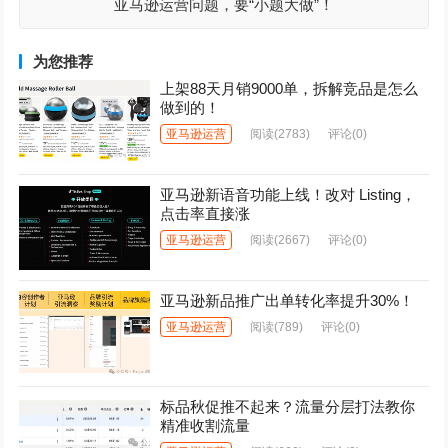
亚马逊运营问题，要“小题大做”！
为您推荐
上架88天月销9000单，拆解竞品是怎么
做到的！
亚马逊运营
阅读
(2783)
评论(0)
亚马逊新语音功能上线！改对 Listing，
点击率直接涨
亚马逊运营
阅读
(2667)
评论(0)
亚马逊新品推广出单转化率提升30%！
亚马逊运营
阅读
(789)
评论(0)
标品秋促推不起来？流量分层打法教你
精准收割流量