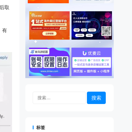
过后取
，有
搜
索：
标签