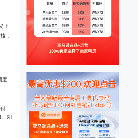
义上
审核，
额度
卡付
功。如