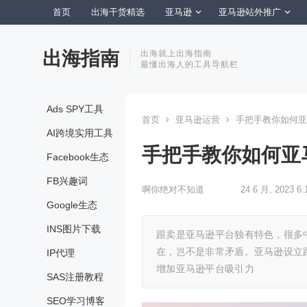
首页
出海干货精选
亚马逊
亚马逊站外推广
出海指南
出海就上出海指南
最懂出海人的工具导航栏
Ads SPY工具
首页
亚马逊运营
手把手教你如何亚
AI跨境实用工具
手把手教你如何亚
Facebook生态
FB兴趣词
啊你绝对不知道
24 6 月, 2023 6:
Google生态
INS图片下载
跟卖是亚马逊平台独有特色，很多
在，岂不是非常矛盾。亚马逊设立
IP代理
增加亚马逊平台吸引力
SAS注册教程
SEO学习博客