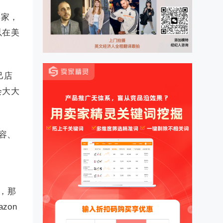
卖家，
以在美
己店
会大大
内容、
g，那
zon