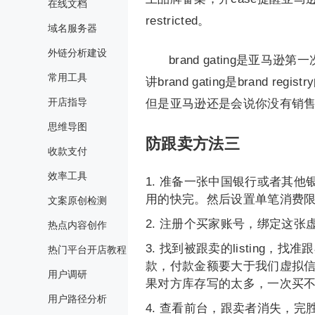
在线文档
restricted。
域名服务器
外链分析建设
brand gating是
常用工具
讲brand gating是bran
开店指导
但是亚马逊还是会说你没有销
思维导图
防跟卖方法三
收款支付
效率工具
准备一张中国银行或者其他
用的快完。然后设置单笔消费限
文案原创检测
注册个买家账号，绑定这张
热点内容创作
找到被跟卖的listing，
热门平台开店教程
款，付款金额要大于我们虚拟
用户调研
果对方库存写的太多，一次买
用户路径分析
查看前台，跟卖者消失，完