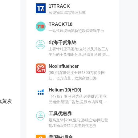
17TRACK
智能物流追踪管理系统
TRACK718
一站式跨境物流轨迹跟踪查询平台
出海干货集锦
主要针对亚马逊/独立站以及其他三方
平台的干货知识分享,涵盖亚马逊,关键
词,网红营销,联盟营销,SEO等常用工
具以及出海干货集锦,欢迎关注
Noxinfluencer
(95折)深度链接全球4300万优质网
红、亿万流量，助您高效出海
Helium 10(H10)
（47折）亚马逊选品,选关键词,看竞
就蒸发
品销量,管理广告数据,做市场调研,有
H10就够了（现支持沃尔玛）
工具优惠券
最高直降$200,亚马逊/独立站/网红营
销/Tiktok营销工具专属优惠券
美国站|后台