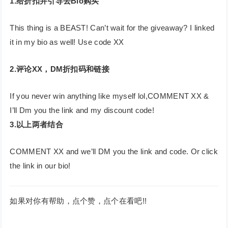
1.给折扣并引导去Bio购买
This thing is a BEAST! Can’t wait for the giveaway? I linked
it in my bio as well! Use code XX
2.评论XX，DM折扣码和链接
If you never win anything like myself lol,COMMENT XX &
I’ll Dm you the link and my discount code!
3.以上两者结合
COMMENT XX and we’ll DM you the link and code. Or click
the link in our bio!
如果对你有帮助，点个赞，点个在看吧!!
—