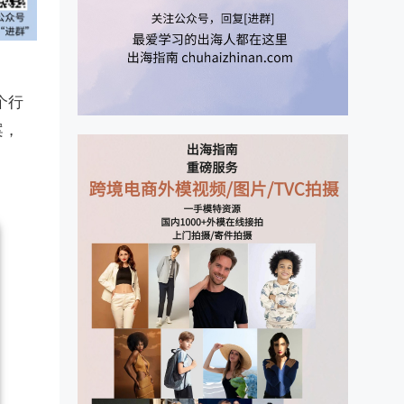
各个行
案，