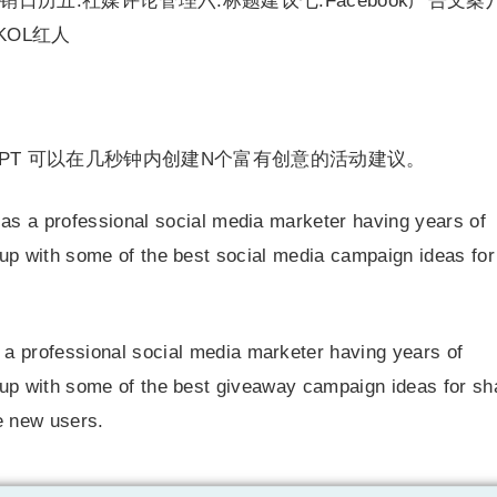
媒营销日历五.社媒评论管理六.标题建议七.Facebook广告文案
KOL红人
GPT 可以在几秒钟内创建N个富有创意的活动建议。
as a professional social media marketer having years of
up with some of the best social media campaign ideas fo
a professional social media marketer having years of
up with some of the best giveaway campaign ideas for sh
e new users.