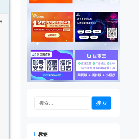
搜
索：
标签