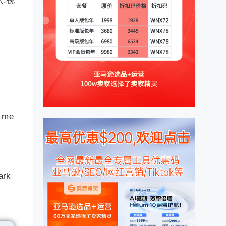
八.视
r me
ark