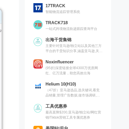
17TRACK
智能物流追踪管理系统
TRACK718
一站式跨境物流轨迹跟踪查询平台
出海干货集锦
主要针对亚马逊/独立站以及其他三方
平台的干货知识分享,涵盖亚马逊,关键
词,网红营销,联盟营销,SEO等常用工
具以及出海干货集锦,欢迎关注
Noxinfluencer
(95折)深度链接全球4300万优质网
红、亿万流量，助您高效出海
Helium 10(H10)
（47折）亚马逊选品,选关键词,看竞
品销量,管理广告数据,做市场调研,有
H10就够了（现支持沃尔玛）
工具优惠券
最高直降$200,亚马逊/独立站/网红营
销/Tiktok营销工具专属优惠券
美国站|后台