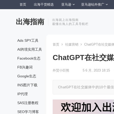
首页
出海干货精选
亚马逊
亚马逊站外推广
出海指南
出海就上出海指南
最懂出海人的工具导航栏
Ads SPY工具
首页
社媒营销
ChatGPT在社交媒
AI跨境实用工具
ChatGPT在社交
Facebook生态
FB兴趣词
外贸小巨熊
5 6 月, 2023 18:15
Google生态
INS图片下载
ChatGPT在社交媒体中的10个最
IP代理
SAS注册教程
SEO学习博客