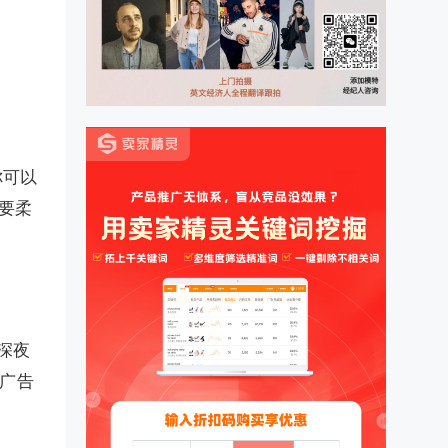
你可以
要柔
“深夜
 广告