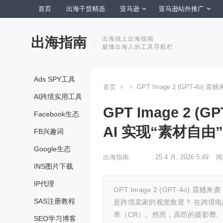
首页
出海干货精选
亚马逊
亚马逊站外推广
出海指南
出海就上出海指南
最懂出海人的工具导航栏
Ads SPY工具
首页
GPT Image 2 (GPT-4o
AI跨境实用工具
GPT Image 2
Facebook生态
AI 实现“素材自由
FB兴趣词
Google生态
出海指南
25 4 月, 2026 5:49
阅
INS图片下载
IP代理
GPT Image 2 (GPT-4o) 
SAS注册教程
是跨境卖家的视觉救星？ 在跨境
率（CR）。然而，高昂的摄影费
SEO学习博客