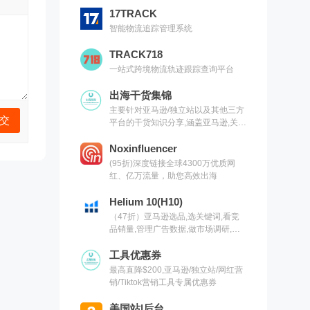
17TRACK
智能物流追踪管理系统
TRACK718
一站式跨境物流轨迹跟踪查询平台
出海干货集锦
主要针对亚马逊/独立站以及其他三方
平台的干货知识分享,涵盖亚马逊,关键
词,网红营销,联盟营销,SEO等常用工
具以及出海干货集锦,欢迎关注
Noxinfluencer
(95折)深度链接全球4300万优质网
红、亿万流量，助您高效出海
Helium 10(H10)
（47折）亚马逊选品,选关键词,看竞
品销量,管理广告数据,做市场调研,有
H10就够了（现支持沃尔玛）
工具优惠券
最高直降$200,亚马逊/独立站/网红营
销/Tiktok营销工具专属优惠券
美国站|后台