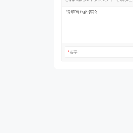
*
名字: