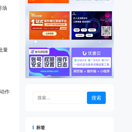
用场
批量
部动作
搜
索：
。
标签