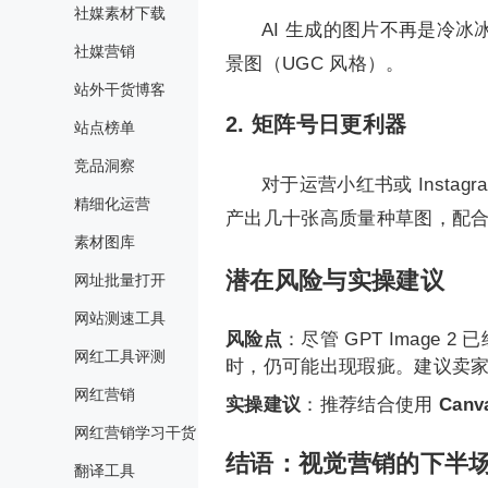
社媒素材下载
AI 生成的图片不再是冷冰冰
社媒营销
景图（UGC 风格）。
站外干货博客
2. 矩阵号日更利器
站点榜单
竞品洞察
对于运营小红书或 Insta
精细化运营
产出几十张高质量种草图，配合
素材图库
潜在风险与实操建议
网址批量打开
网站测速工具
风险点
：尽管 GPT Image
网红工具评测
时，仍可能出现瑕疵。建议卖
网红营销
实操建议
：推荐结合使用
Canv
网红营销学习干货
结语：视觉营销的下半场是
翻译工具