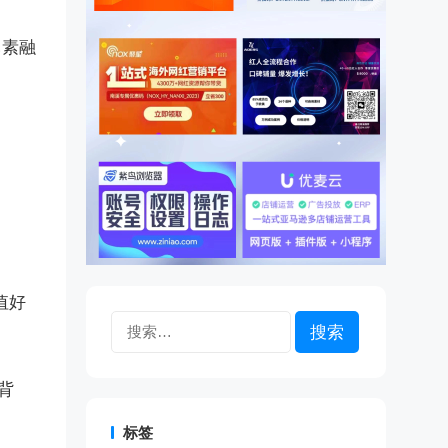
元素融
。
值好
搜
索：
背
标签