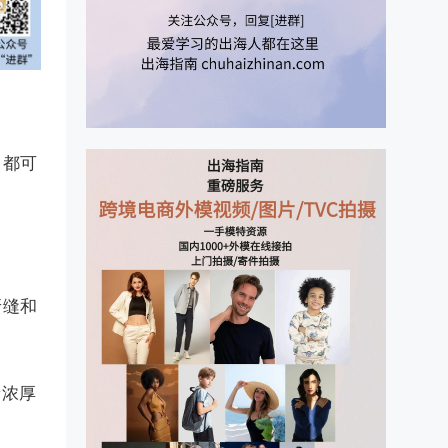
，都可
牙缝和
着浓厚