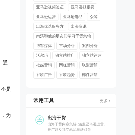
亚马逊视频验证
亚马逊赶跟卖
亚马逊运营
亚马逊选品
众筹
出海优选服务方
出海资讯
南溪和他的朋友们学习干货集锦
博客媒体
市场分析
案例分析
沃尔玛
独立站推广
独立站运营
。通
社媒营销
网红营销
联盟营销
谷歌广告
谷歌趋势
邮件营销
而不是
常用工具
更多
样，为
出海干货
出海干货内容集锦, 涵盖亚马逊运营,
推广以及独立站流量获取等