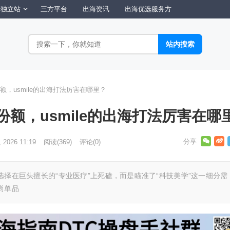
独立站
三方平台
出海资讯
出海优选服务方
额，usmile的出海打法厉害在哪里？
份额，usmile的出海打法厉害在哪
, 2026 11:19
阅读
(369)
评论(0)
有选择在巨头擅长的“专业医疗”上死磕，而是瞄准了“科技美学”这一细分需
尚单品