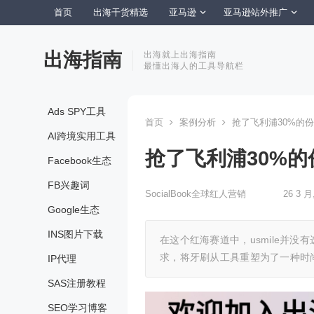
首页
出海干货精选
亚马逊
亚马逊站外推广
出海指南
出海就上出海指南
最懂出海人的工具导航栏
Ads SPY工具
首页
案例分析
抢了飞利浦30%的份
AI跨境实用工具
抢了飞利浦30%的
Facebook生态
FB兴趣词
SocialBook全球红人营销
26 3 月
Google生态
INS图片下载
在这个红海赛道中，usmile并没
求，将牙刷从工具重塑为了一种时
IP代理
SAS注册教程
SEO学习博客