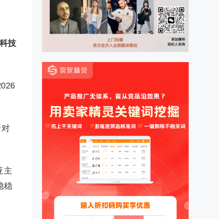
。
“科技
026
者对
亚主
稳稳