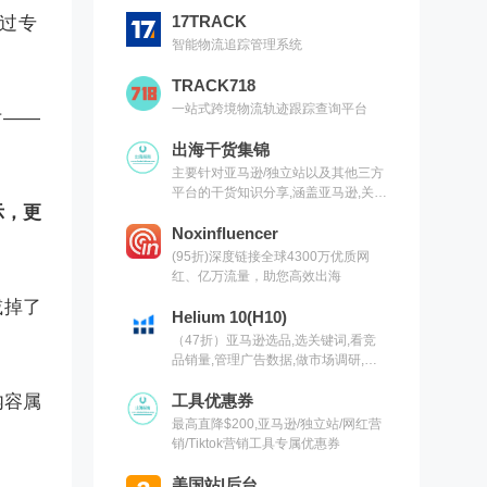
17TRACK
通过专
智能物流追踪管理系统
TRACK718
一站式跨境物流轨迹跟踪查询平台
片——
出海干货集锦
主要针对亚马逊/独立站以及其他三方
平台的干货知识分享,涵盖亚马逊,关键
示，更
词,网红营销,联盟营销,SEO等常用工
具以及出海干货集锦,欢迎关注
Noxinfluencer
(95折)深度链接全球4300万优质网
红、亿万流量，助您高效出海
减掉了
Helium 10(H10)
（47折）亚马逊选品,选关键词,看竞
品销量,管理广告数据,做市场调研,有
H10就够了（现支持沃尔玛）
内容属
工具优惠券
最高直降$200,亚马逊/独立站/网红营
销/Tiktok营销工具专属优惠券
美国站|后台