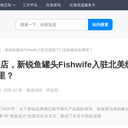
独立站
三方平台
出海资讯
出海优选服务方
店，新锐鱼罐头Fishwife入驻北美线下门店的秘诀在哪里？
门店，新锐鱼罐头Fishwife入驻北美
里？
月, 2025 12:45
阅读
(342)
评论(0)
诞生于2020年，这个新锐品牌通过赋予罐头产品新的审美、价值观与身份象
叙事”和“视觉设计”的新式生活方式，取得了非常不错的进展