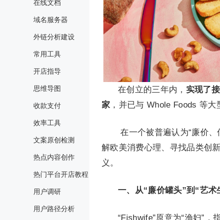
在线文档
域名服务器
外链分析建设
常用工具
开店指导
思维导图
在创立的三年内，
实现了接
家
，并已与 Whole Foods
收款支付
效率工具
在一个被普遍认为“廉价、低
文案原创检测
解欧美消费心理、寻找品类创新灵
热点内容创作
义。
热门平台开店教程
一、从“廉价罐头”到“艺术
用户调研
用户路径分析
“Fishwife”原意为“