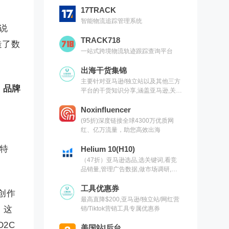
17TRACK
智能物流追踪管理系统
说
TRACK718
造了数
一站式跨境物流轨迹跟踪查询平台
出海干货集锦
主要针对亚马逊/独立站以及其他三方
，
品牌
平台的干货知识分享,涵盖亚马逊,关键
词,网红营销,联盟营销,SEO等常用工
具以及出海干货集锦,欢迎关注
Noxinfluencer
(95折)深度链接全球4300万优质网
红、亿万流量，助您高效出海
品特
Helium 10(H10)
（47折）亚马逊选品,选关键词,看竞
品销量,管理广告数据,做市场调研,有
H10就够了（现支持沃尔玛）
工具优惠券
再创作
最高直降$200,亚马逊/独立站/网红营
，这
销/Tiktok营销工具专属优惠券
2C
美国站|后台