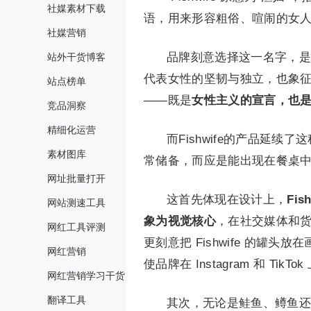
社媒素材下载
语，用来形容粗俗、喧闹的女
社媒营销
品牌刻意选择这一名字，是一
站外干货博客
代表女性的坚韧与独立，也象
站点榜单
——既是
女性主义的宣言，也
竞品洞察
精细化运营
而Fishwife的产品延
素材图库
常储备，而应是能出现在餐桌中
网址批量打开
这首先体现在设计上，
Fi
网站测速工具
象为视觉核心
，在社交媒体和
网红工具评测
更刻意把 Fishwife 的罐
网红营销
使品牌在 Instagram 和 Tik
网红营销学习干货
翻译工具
其次，无论是鲑鱼、鳟鱼还