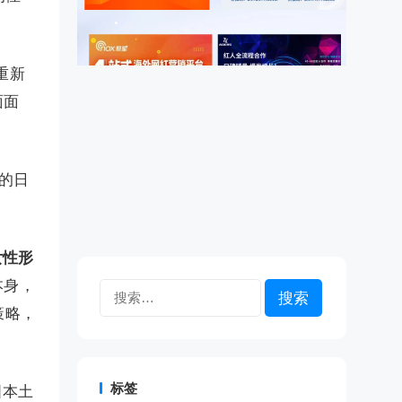
重新
面面
视的日
女性形
本身，
搜
索：
策略，
标签
国本土