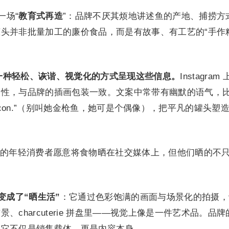
一场“
教育式再造
”：品牌不厌其烦地讲述鱼的产地、捕捞方
头并非批量加工的廉价食品，而是有故事、有工艺的“手作
e 用一种轻松、诙谐、视觉化的方式呈现这些信息。
Instagram
调性，与品牌的插画包装一致。文案中常带有幽默的语气，
, she’s an icon.”（别叫她金枪鱼，她可是个偶像），把平凡的罐头
的年轻消费者愿意将食物晒在社交媒体上，但他们晒的不
头”变成了“晒生活”
：它通过色彩饱满的画面与场景化的拍摄，
charcuterie 拼盘里——视觉上像是一件艺术品。品牌
，它不仅是销售载体，更是内容本身。