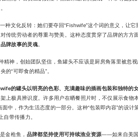
人。
种文化反转：她们要夺回“Fishwife”这个词的意义，让它
征对传统劳动者的尊重与赞美。这种态度贯穿了品牌的方方
是品牌故事的灵魂
。
续了这种精神，创始团队坚信，鱼罐头不应该是厨房角落里被忽
央的“可即食的精品”。
shwife的罐头以明亮的色彩、充满趣味的插画包装和独特的
货架上极具辨识度。许多用户在晒餐照片时，不仅展示食物
头放在画面中，作为生活态度的一部分。这种“包装即内容”的设计
Tok 上自带传播力。
是金枪鱼，
品牌都坚持使用可持续渔业资源
——如来自美