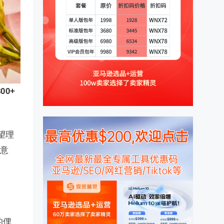
00+
望理
鉴意
的俚