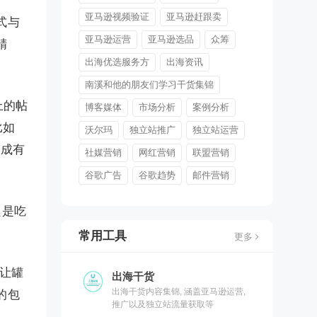
亚马逊视频验证
亚马逊赶跟卖
式与
亚马逊运营
亚马逊选品
众筹
精
出海优选服务方
出海资讯
南溪和他的朋友们学习干货集锦
 上的帖
博客媒体
市场分析
案例分析
比如
沃尔玛
独立站推广
独立站运营
塑造成有
社媒营销
网红营销
联盟营销
谷歌广告
谷歌趋势
邮件营销
只是吃
常用工具
更多
让罐
出海干货
出海干货内容集锦, 涵盖亚马逊运营,
的包
推广以及独立站流量获取等