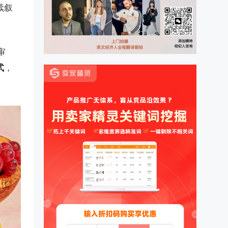
续叙
审
式
，