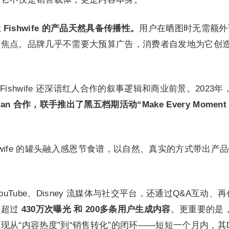
Fishwife 的产品天然具备传播性。
用户在晒图时无需额外
面焦点。品牌几乎不需要大预算广告，消费者自发地为它创
shwife 还深谙红人合作的叙事逻辑和商业前景。2023年
man 合作，联手推出了黑五档期活动“Make Every Moment
ishwife 的罐头融入感恩节食谱，以自然、真实的方式带出产
uTube、Disney 流媒体与社交平台，还通过Q&A互动、
了超过
430万次曝光 和 200多条用户生成内容
。更重要的是
从“内容热度”到“销售转化”的闭环——短短一个月内，其D