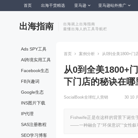
首页
出海干货精选
亚马逊
亚马逊站外推广
出海指南
出海就上出海指南
最懂出海人的工具导航栏
Ads SPY工具
首页
案例分析
从0到全美1800+门
AI跨境实用工具
从0到全美1800+
Facebook生态
下门店的秘诀在哪
FB兴趣词
Google生态
SocialBook全球红人营销
30 10 
INS图片下载
IP代理
Fishwife正是在这样的背景下
SAS注册教程
——一种融合了“环保意识”“女性
SEO学习博客