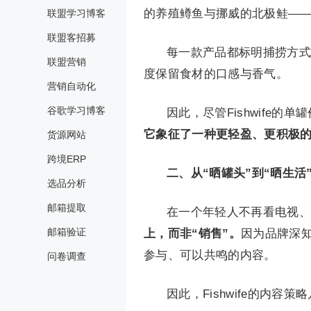
的养殖鳟鱼与挪威的北极鲑—
联盟学习博客
联盟客招募
每一款产品都标明捕捞方式
联盟营销
度保留食材的口感与香气。
营销自动化
谷歌学习博客
因此，尽管Fishwife
它象征了一种更轻盈、更积极
货源网站
跨境ERP
二、从“晒罐头”到“晒生活
选品分析
邮箱提取
在一个年轻人不再看电视、
邮箱验证
上，而非“销售”。
因为品牌深
参与、可以共鸣的内容。
问卷调查
因此，Fishwife的内容