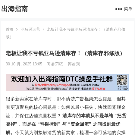
出海指南
菜单
首页
亚马逊运营
老板让我不亏钱亚马逊清库存！（清库存邪修
版）
老板让我不亏钱亚马逊清库存！（清库存邪修版）
30 10 月, 2025 13:05
阅读
(702)
评论(0)
很多新卖家在清库存时，都不清楚广告框架怎么搭建，但其
实更该聚焦的核心问题是：如何以最小损失，快速回笼现金
流，并保住店铺流量权重？
清库存的本质从不是单纯 “把货
卖掉”，而是在 “亏损控制” 与 “资金回流” 之间找到最优
解。
今天就为刚接触清货的新卖家，梳理一套可落地的实操