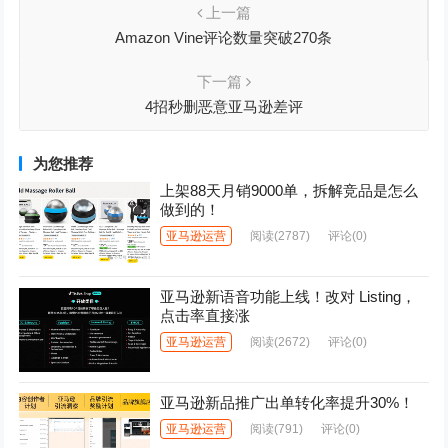
上一篇
Amazon Vine评论数量突破270条
下一篇
4招秒删恶意亚马逊差评
为您推荐
上架88天月销9000单，拆解竞品是怎么
做到的！
亚马逊运营
阅读
(2787)
评论(0)
亚马逊新语音功能上线！改对 Listing，
点击率直接涨
亚马逊运营
阅读
(2672)
评论(0)
亚马逊新品推广出单转化率提升30%！
亚马逊运营
阅读
(791)
评论(0)