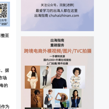
调整至
辑。据
市场
海的
居作为