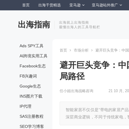
首页
出海干货精选
亚马逊
亚马逊站外推广
出海指南
出海就上出海指南
最懂出海人的工具导航栏
Ads SPY工具
首页
市场分析
避开巨头竞争：中国
AI跨境实用工具
避开巨头竞争：中
Facebook生态
局路径
FB兴趣词
Google生态
任小姐出海战略咨询
21 10 月, 20
INS图片下载
IP代理
智能家居不仅仅是”带电的家居产
SAS注册教程
深层商业逻辑，不同于传统家电，
SEO学习博客