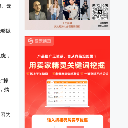
接、云
能够纵
系统，
”操
，找
内容为