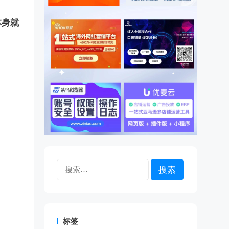
本身就
搜
索：
标签