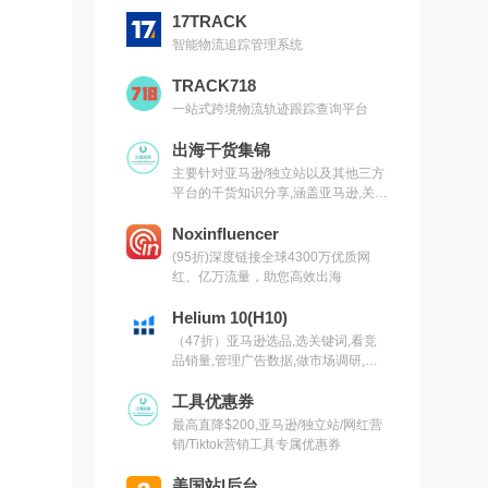
17TRACK
智能物流追踪管理系统
TRACK718
一站式跨境物流轨迹跟踪查询平台
出海干货集锦
主要针对亚马逊/独立站以及其他三方
平台的干货知识分享,涵盖亚马逊,关键
词,网红营销,联盟营销,SEO等常用工
具以及出海干货集锦,欢迎关注
Noxinfluencer
(95折)深度链接全球4300万优质网
红、亿万流量，助您高效出海
Helium 10(H10)
（47折）亚马逊选品,选关键词,看竞
品销量,管理广告数据,做市场调研,有
H10就够了（现支持沃尔玛）
工具优惠券
最高直降$200,亚马逊/独立站/网红营
销/Tiktok营销工具专属优惠券
美国站|后台