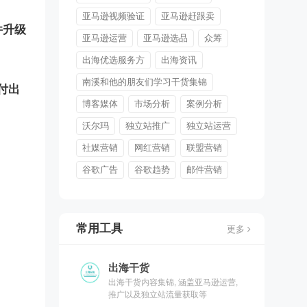
亚马逊视频验证
亚马逊赶跟卖
件升级
亚马逊运营
亚马逊选品
众筹
出海优选服务方
出海资讯
南溪和他的朋友们学习干货集锦
付出
博客媒体
市场分析
案例分析
沃尔玛
独立站推广
独立站运营
社媒营销
网红营销
联盟营销
谷歌广告
谷歌趋势
邮件营销
常用工具
更多
出海干货
出海干货内容集锦, 涵盖亚马逊运营,
推广以及独立站流量获取等