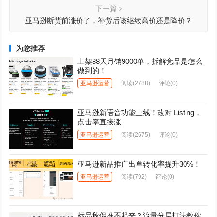
下一篇
亚马逊断货前涨价了，补货后该继续高价还是降价？
为您推荐
上架88天月销9000单，拆解竞品是怎么
做到的！
亚马逊运营
阅读
(2788)
评论(0)
亚马逊新语音功能上线！改对 Listing，
点击率直接涨
亚马逊运营
阅读
(2675)
评论(0)
亚马逊新品推广出单转化率提升30%！
亚马逊运营
阅读
(792)
评论(0)
标品秋促推不起来？流量分层打法教你