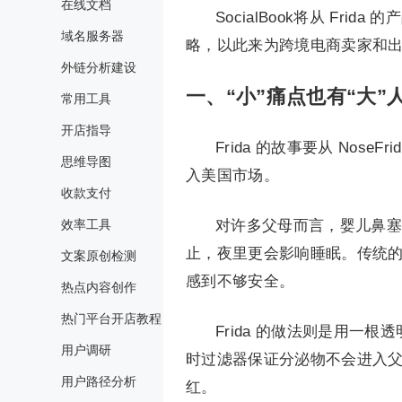
在线文档
SocialBook将从 F
域名服务器
略，以此来为跨境电商卖家和
外链分析建设
一、“小”痛点也有“大”
常用工具
开店指导
Frida 的故事要从 No
思维导图
入美国市场。
收款支付
效率工具
对许多父母而言，婴儿鼻塞
止，夜里更会影响睡眠。传统
文案原创检测
感到不够安全。
热点内容创作
热门平台开店教程
Frida 的做法则是用一
用户调研
时过滤器保证分泌物不会进入父
用户路径分析
红。