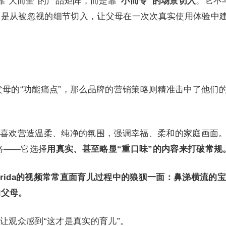
是靠“大而全”的产品矩阵，而是靠
“小而专”的场景切入
。它不
而是从被忽视的细节切入，让父母在一次次真实使用体验中
了父母的“功能痛点”，那么品牌的营销策略则精准击中了他们的
喜欢营造温柔、纯净的氛围，强调幸福、柔和的家庭画面
道路——它选择
用真实、甚至略显“重口味”的内容来打破常规
Frida的视频常常直面育儿过程中的狼狈一面：鼻涕横流的
的父母。
让观众感到“这才是真实的育儿”。