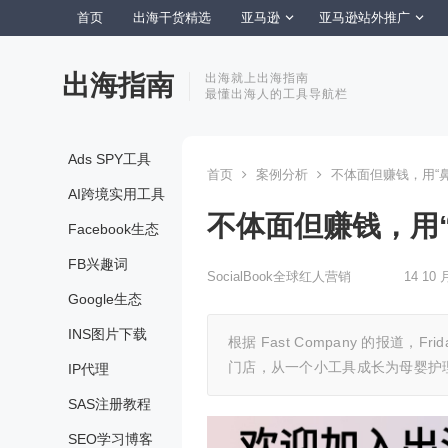
首页
出海干货精选
亚马逊
亚马逊站外推广
出海指南
出海就上出海指南
最懂出海人的工具导航栏
Ads SPY工具
首页
案例分析
不体面但赚钱，用“鼻
AI跨境实用工具
不体面但赚钱，用“
Facebook生态
FB兴趣词
SocialBook全球红人营销
14 10 
Google生态
INS图片下载
根据 Fast Company 的报道，
门店，从一个小工具成长为母婴护
IP代理
SAS注册教程
SEO学习博客