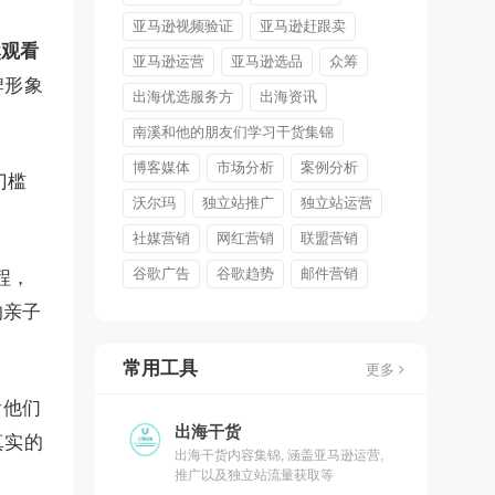
亚马逊视频验证
亚马逊赶跟卖
然观看
亚马逊运营
亚马逊选品
众筹
牌形象
出海优选服务方
出海资讯
南溪和他的朋友们学习干货集锦
博客媒体
市场分析
案例分析
门槛
沃尔玛
独立站推广
独立站运营
社媒营销
网红营销
联盟营销
谷歌广告
谷歌趋势
邮件营销
程，
的亲子
常用工具
更多
看他们
出海干货
真实的
出海干货内容集锦, 涵盖亚马逊运营,
推广以及独立站流量获取等