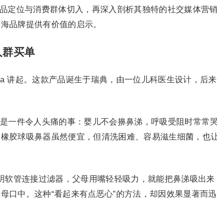
rida 的产品定位与消费群体切入，再深入剖析其独特的社交媒体营
出海品牌提供有价值的启示。
人群买单
seFrida 讲起。这款产品诞生于瑞典，由一位儿科医生设计，后
是一件令人头痛的事：婴儿不会擤鼻涕，呼吸受阻时常常
的橡胶球吸鼻器虽然便宜，但清洗困难、容易滋生细菌，也
根透明软管连接过滤器，父母用嘴轻轻吸力，就能把鼻涕吸出来
母口中。这种“看起来有点恶心”的方法，却因效果显著而