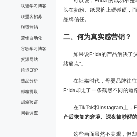
可以说，Frida 的成功不
联盟学习博客
头在奶粉、纸尿裤上硬碰硬，
联盟客招募
品牌信任。
联盟营销
二、何为真实感营销？
营销自动化
谷歌学习博客
如果说Frida的产品解决
货源网站
绪痛点”。
跨境ERP
在社媒时代，母婴品牌往往
选品分析
Frida却走了一条截然不同的
邮箱提取
邮箱验证
在TikTok和Instagram上，
问卷调查
产后恢复的窘境、深夜被吵醒
这些画面虽然不美观，但却