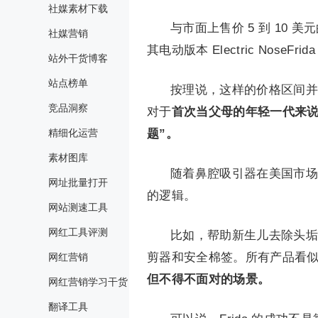
社媒素材下载
与市面上售价 5 到 10 美元
社媒营销
其电动版本 Electric NoseFr
站外干货博客
站点榜单
按理说，这样的价格区间并
竞品洞察
对于
首次当父母的年轻一代来说
精细化运营
题”。
素材图库
随着鼻腔吸引器在美国市场站
网址批量打开
的逻辑。
网站测速工具
网红工具评测
比如，帮助新生儿去除头垢
剪器和安全棉签。所有产品看
网红营销
但不得不面对的场景。
网红营销学习干货
翻译工具