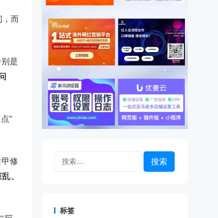
之间，而
特别是
问
点”
搜
指甲修
索：
脏乱、
标签