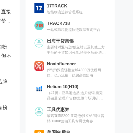
17TRACK
是直接
智能物流追踪管理系统
评价，
TRACK718
一站式跨境物流轨迹跟踪查询平台
出海干货集锦
的粉
主要针对亚马逊/独立站以及其他三方
平台的干货知识分享,涵盖亚马逊,关键
，但不
词,网红营销,联盟营销,SEO等常用工
具以及出海干货集锦,欢迎关注
Noxinfluencer
(95折)深度链接全球4300万优质网
红、亿万流量，助您高效出海
品牌
Helium 10(H10)
（47折）亚马逊选品,选关键词,看竞
品销量,管理广告数据,做市场调研,有
H10就够了（现支持沃尔玛）
有粉
工具优惠券
最高直降$200,亚马逊/独立站/网红营
销/Tiktok营销工具专属优惠券
美国站|后台