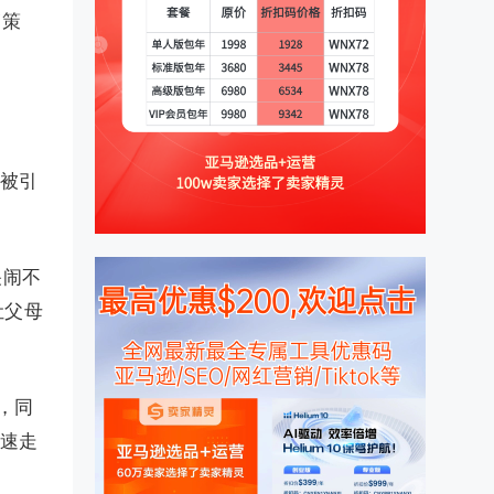
销策
来被引
哭闹不
让父母
，同
迅速走