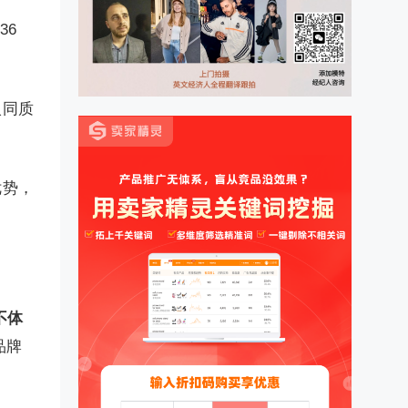
36
入同质
优势，
不体
品牌