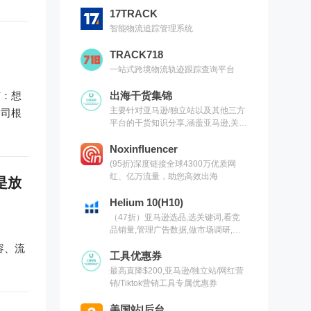
17TRACK
智能物流追踪管理系统
TRACK718
一站式跨境物流轨迹跟踪查询平台
恼：想
出海干货集锦
主要针对亚马逊/独立站以及其他三方
公司根
平台的干货知识分享,涵盖亚马逊,关键
词,网红营销,联盟营销,SEO等常用工
具以及出海干货集锦,欢迎关注
Noxinfluencer
(95折)深度链接全球4300万优质网
红、亿万流量，助您高效出海
是放
Helium 10(H10)
（47折）亚马逊选品,选关键词,看竞
品销量,管理广告数据,做市场调研,有
H10就够了（现支持沃尔玛）
容、流
工具优惠券
最高直降$200,亚马逊/独立站/网红营
销/Tiktok营销工具专属优惠券
美国站|后台