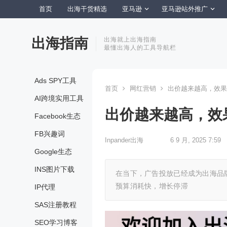
首页
出海干货精选
亚马逊
亚马逊站外推广
出海指南
出海就上出海指南
最懂出海人的工具导航栏
Ads SPY工具
首页
网红营销
出价越来越高，效果
AI跨境实用工具
出价越来越高，效
Facebook生态
FB兴趣词
Inpander出海
6 9 月, 2025 7:59
Google生态
INS图片下载
在当下，广告投放已经成为出海品
预算消耗快，增长停滞
IP代理
SAS注册教程
SEO学习博客