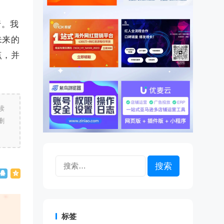
行。我
未来的
点，并
读
删
搜
索：
标签