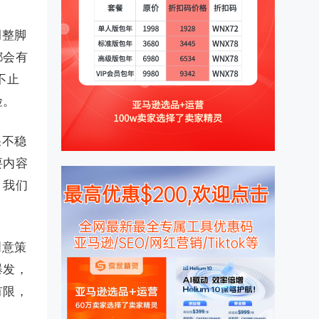
调整脚
都会有
不止
险。
果不稳
要内容
。我们
创意策
爆发，
有限，