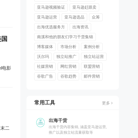
亚马逊视频验证
亚马逊赶跟卖
亚马逊运营
亚马逊选品
众筹
出海优选服务方
出海资讯
南溪和他的朋友们学习干货集锦
美国
博客媒体
市场分析
案例分析
沃尔玛
独立站推广
独立站运营
社媒营销
网红营销
联盟营销
el电影
谷歌广告
谷歌趋势
邮件营销
常用工具
更多
出海干货
出海干货内容集锦, 涵盖亚马逊运营,
文末二
推广以及独立站流量获取等