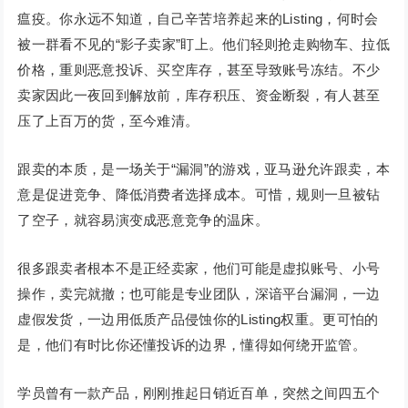
瘟疫。你永远不知道，自己辛苦培养起来的Listing，何时会
被一群看不见的“影子卖家”盯上。他们轻则抢走购物车、拉低
价格，重则恶意投诉、买空库存，甚至导致账号冻结。不少
卖家因此一夜回到解放前，库存积压、资金断裂，有人甚至
压了上百万的货，至今难清。
跟卖的本质，是一场关于“漏洞”的游戏，亚马逊允许跟卖，本
意是促进竞争、降低消费者选择成本。可惜，规则一旦被钻
了空子，就容易演变成恶意竞争的温床。
很多跟卖者根本不是正经卖家，他们可能是虚拟账号、小号
操作，卖完就撤；也可能是专业团队，深谙平台漏洞，一边
虚假发货，一边用低质产品侵蚀你的Listing权重。更可怕的
是，他们有时比你还懂投诉的边界，懂得如何绕开监管。
学员曾有一款产品，刚刚推起日销近百单，突然之间四五个