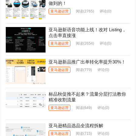
做到的！
亚马逊运营
阅读
(2765)
评论(0)
亚马逊新语音功能上线！改对 Listing，
点击率直接涨
亚马逊运营
阅读
(2654)
评论(0)
亚马逊新品推广出单转化率提升30%！
亚马逊运营
阅读
(779)
评论(0)
标品秋促推不起来？流量分层打法教你
精准收割流量
亚马逊运营
阅读
(649)
评论(0)
亚马逊精品选品全流程拆解
亚马逊运营
阅读
(715)
评论(0)