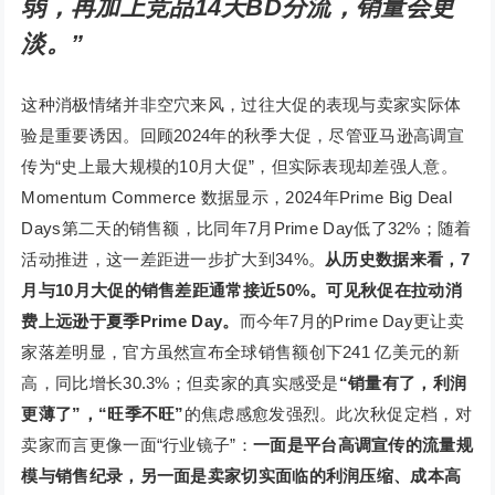
弱，再加上竞品14天BD分流，销量会更
淡。”
这种消极情绪并非空穴来风，过往大促的表现与卖家实际体
验是重要诱因。回顾2024年的秋季大促，尽管亚马逊高调宣
传为“史上最大规模的10月大促”，但实际表现却差强人意。
Momentum Commerce 数据显示，2024年Prime Big Deal
Days第二天的销售额，比同年7月Prime Day低了32%；随着
活动推进，这一差距进一步扩大到34%。
从历史数据来看，7
月与10月大促的销售差距通常接近50%。可见秋促在拉动消
费上远逊于夏季Prime Day。
而今年7月的Prime Day更让卖
家落差明显，官方虽然宣布全球销售额创下241 亿美元的新
高，同比增长30.3%；但卖家的真实感受是
“销量有了，利润
更薄了”，“旺季不旺”
的焦虑感愈发强烈。此次秋促定档，对
卖家而言更像一面“行业镜子”：
一面是平台高调宣传的流量规
模与销售纪录，另一面是卖家切实面临的利润压缩、成本高