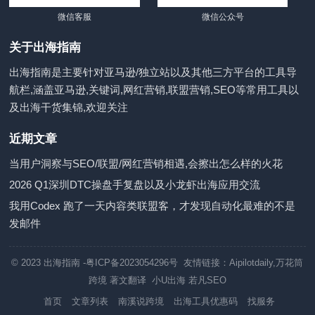
微信客服
微信公众号
关于出海指南
出海指南是主要针对亚马逊/独立站以及其他三方平台的工具导
航栏,涵盖亚马逊,关键词,网红营销,联盟营销,SEO等常用工具以
及出海干货集锦,欢迎关注
近期文章
当用户洞察与SEO/联盟/网红营销相遇,会擦出怎么样的火花
2026 Q1深圳DTC操盘手复盘以及小龙虾出海应用交流
我用Codex 跑了一天内容类联盟客，才发现自动化最难的不是
发邮件
© 2023
出海指南
-粤ICP备2023054296号 友情链接：
Aipilotdaily
,
万花筒
跨境
著文翻译
小U出海
若凡SEO
首页
文章列表
南溪说跨境
出海工具优惠码
找服务