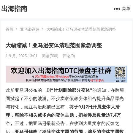
出海指南
菜单
首页
亚马逊运营
大幅缩减！亚马逊变体清理范围紧急调整
大幅缩减！亚马逊变体清理范围紧急调整
1 9 月, 2025 13:01
阅读
(300)
评论(0)
此前亚马逊公布的一则
“计划删除部分变体”
的通知，在跨境
圈掀起了不小的波澜。不少卖家依赖变体组合提升商品曝光
与转化，而亚马逊此前已宣布，
将于9月2日开展变体大清
理，移除不相关或多余的变体主题，初始涉及数量达7.4万
个。
不过，据亚马逊最新公告，在收到大量卖家的反馈之
后，
亚马逊修改了移除变体主题的范围，涉及的变体主题数