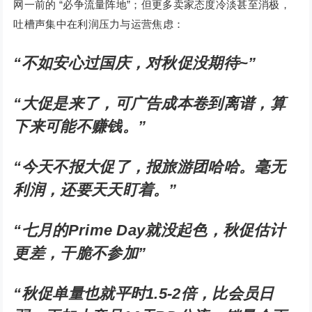
网一前的 “必争流量阵地”；但更多卖家态度冷淡甚至消极，
吐槽声集中在利润压力与运营焦虑：
“不如安心过国庆，对秋促没期待~”
“大促是来了，可广告成本卷到离谱，算
下来可能不赚钱。”
“今天不报大促了，报旅游团哈哈。毫无
利润，还要天天盯着。”
“七月的Prime Day就没起色，秋促估计
更差，干脆不参加”
“秋促单量也就平时1.5-2倍，比会员日