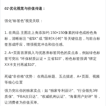
02
优化视觉与价值传递：
强化“标签色”视觉关联：
在商品 主图左上角添加约 150×150像素的绿色或粉色角
标，清晰标注 “省$X” 或 “限时X小时” 等关键信息，与前台标
签形成呼应，增强视觉冲击和信任感。
A+页面首屏插入与优惠券标签同色的卖点条，例如绿色标
签可突出 “环保材质认证 + 立省$15”，粉色标签强调 “绑定
XX卡支付再减$10”。
死磕“非价格”优势： 在商品标题、五点描述、A+页面、视频
等核心位置
强力突出你的独家卖点：如 “独家专利设计”、“行业领先3年
质保”、“FBA次日达”、“权威机构认证”、“海量用户好评” 等，
让消费者为价值买单。