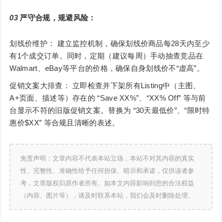
03
严守合规，规避风险：
划线价维护： 建立监控机制，确保划线价商品每28天内至少
有1个成交订单。同时，定期（建议每周）手动抽查竞品在
Walmart、eBay等平台的价格，确保自身划线价不“虚高”。
促销文案大排查： 立即检查并下架所有Listing中（主图、
A+页面、描述等）存在的 “Save XX%”、“XX% Off” 等与前
台显示不符的旧版促销文案。替换为 “30天最低价”、“限时特
惠价$XX” 等合规且清晰的表述。
免责声明：文章内容不代表本站立场，本站不对其内容的真实
性、完整性、准确性给予任何担保、暗示和承诺，仅供读者参
考，文章版权归原作者所有。如本文内容影响到您的合法权益
（内容、图片等），请及时联系本站，我们会及时删除处理。