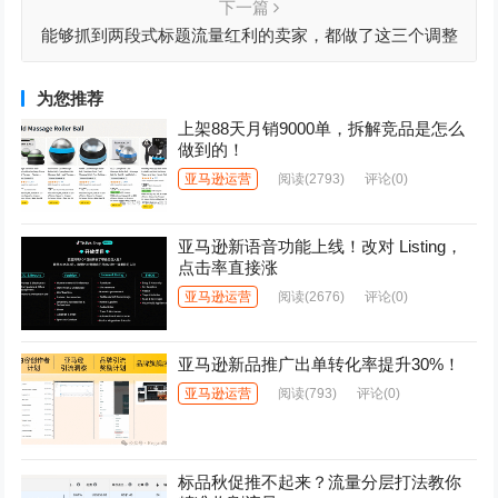
下一篇
能够抓到两段式标题流量红利的卖家，都做了这三个调整
为您推荐
上架88天月销9000单，拆解竞品是怎么
做到的！
亚马逊运营
阅读
(2793)
评论(0)
亚马逊新语音功能上线！改对 Listing，
点击率直接涨
亚马逊运营
阅读
(2676)
评论(0)
亚马逊新品推广出单转化率提升30%！
亚马逊运营
阅读
(793)
评论(0)
标品秋促推不起来？流量分层打法教你