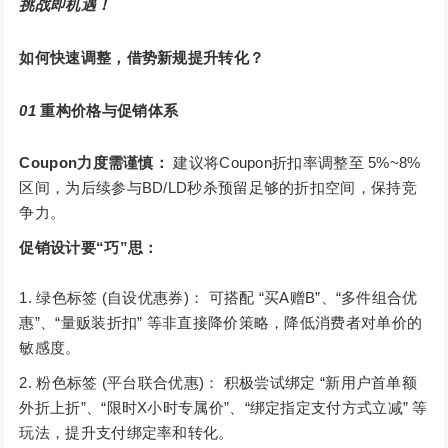
挑战即机遇！
如何快速调整，借势新规提升转化？
01
重构价格与促销体系
Coupon力度需谨慎：
建议将Coupon折扣率调整至 5%~8%
区间，为后续参与BD/LD秒杀预留足够的折扣空间，保持竞
争力。
促销设计要“巧”思：
绿色标签 (自设优惠券)： 可搭配 “买A赠B”、“多件组合优
惠”、“量贩装折扣” 等非直接降价策略，降低消费者对单价的
敏感度。
粉色标签 (平台联合优惠)： 积极尝试绑定 “新用户首单额
外折上折”、“限时X小时专属价”、“绑定指定支付方式立减” 等
玩法，提升支付绑定率和转化。