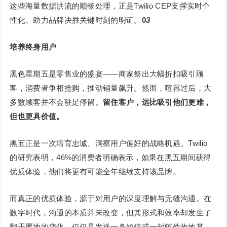
这些海量数据洪流的顺畅处理，正是Twilio CEP支撑实时个
性化、助力品牌决胜关键时刻的明证。
0
3
培养终身用户
黑色星期五是零售业的盛宴——商家祭出大幅折扣吸引顾
客，消费者争相抢购，推动销量飙升。然而，喧嚣过后，大
多数顾客并不会驻足停留。
留住客户，远比吸引他们更难，
但也更具价值。
黑五正是一次培育忠诚、洞察用户偏好的战略机遇。Twilio
的研究表明，46%的消费者明确表示，如果在黑五期间获得
优质体验，他们将更有可能全年继续支持该品牌。
而真正的优质体验，源于对用户的深度理解与无缝沟通。在
数字时代，沟通的本质并未改变，但其形式和效率却发生了
翻天覆地的变化。仅仅是发送一条短信或一封邮件收效甚