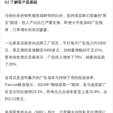
0
1
了解客户是基础
与创纪录的销售额形成鲜明对比的，是跨境卖家们普遍的“黑
五”困境：投入产出比已严重失衡，即便大手笔加码广告预
算，订单增长却依旧寥寥。
一位家居卖家曾向品牌工厂坦言，平日每天广告投入约1000
元，黑五期间直接翻至3000多元，但销量增幅却不足15%。
更有假发类目卖家表示，广告投入增加了70%，销量则反跌
了20%。
这背后是连年飙升的广告成本与持续下滑的投放效率。
Pacvue数据显示，2024年“网络星期一”期间，亚马逊卖家广
告支出同比激增23.3%，而单次点击成本更是上涨15.8%，达
到2.12美元。
美国零售联合会（NRF）指出，过度曝光与隐私意识增强让