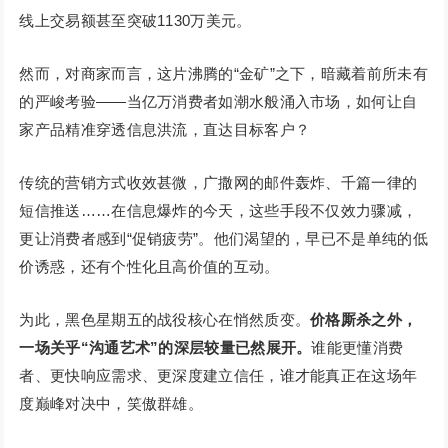
线上交易额甚至突破1130万美元。
然而，对商家而言，这片沸腾的“金矿”之下，暗藏着前所未有
的严峻考验——当亿万消费者如潮水般涌入市场，如何让自
家产品精准穿透信息洪流，直达目标客户？
传统的营销方式收效甚微，广撒网的邮件轰炸、千篇一律的
短信推送……在信息爆炸的今天，这些手段不仅效力骤减，
更让消费者感到“促销疲劳”。他们渴望的，早已不是单纯的低
价诱惑，还有个性化且高价值的互动。
为此，黑色星期五的战役核心在悄然质变。
价格厮杀之外，
一场关乎“沟通艺术”的深层较量已然展开。
谁能更懂消费
者、更快响应需求、更深度建立信任，谁才能真正在这场年
度巅峰对决中，笑傲群雄。