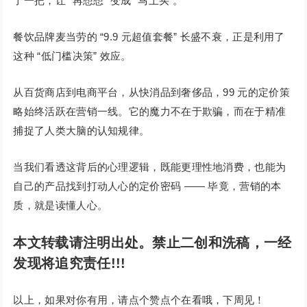
了一把，让 “再想想” 变成 “马上买”。
餐饮品牌麦当劳的 “9.9 元超值套餐” 长盛不衰，正是利用了
这种 “低门槛决策” 效应。
从百货商店到电商平台，从快消品到奢侈品，99 元的定价策
略始终活跃在营销一线。它的魔力不在于欺骗，而在于精准
捕捉了人类大脑的认知规律。
当我们看透这背后的心理逻辑，既能更理性地消费，也能为
自己的产品找到打动人心的定价密码 —— 毕竟，营销的本
质，就是读懂人心。
本文转载请注明出处。禁止二创和洗稿，一经
发现将追究责任!!!
以上，如果对你有用，请点个赞点个在看哦，下周见！