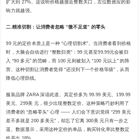
扩大到 27%。这说明价格越接近整数关口，左位数效应的影
响力就越强。
二.精准切割：让消费者忽略 “微不足道” 的零头
99 元的定价本质上是一种 “心理切割术”。当消费者看到价格
时，大脑会自动进行 “整数归类”：99 元甚至99.99元会被归
入 “90 多元” 的范畴，而 100 元则被划入 “100 元以上” 的阵
营。这种切割让消费者觉得 “还没到下一个价格等级”，从而
降低心理防线。
服装品牌 ZARA 深谙此道。其定价多为 99.99 美元、199.99
美元、299美 元，很少出现整数定价。这种策略巧妙利用了
消费者的 “忽略零头” 心理 —— 人们会下意识觉得 “299 美元
差不多就是 200 多美元”，却忘了它离 300美 元只有一步之
遥。数据显示，采用这种定价的单品，购买转化率比整数定
价高出 18%。