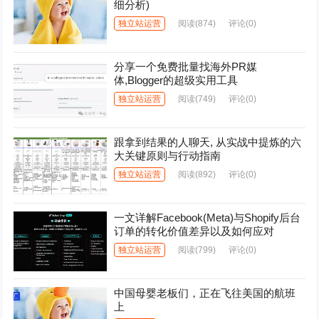
细分析)
独立站运营
阅读
(874)
评论(0)
分享一个免费批量找海外PR媒
体,Blogger的超级实用工具
独立站运营
阅读
(749)
评论(0)
跟拿到结果的人聊天, 从实战中提炼的六
大关键原则与行动指南
独立站运营
阅读
(892)
评论(0)
一文详解Facebook(Meta)与Shopify后台
订单的转化价值差异以及如何应对
独立站运营
阅读
(799)
评论(0)
中国母婴老板们，正在飞往美国的航班
上