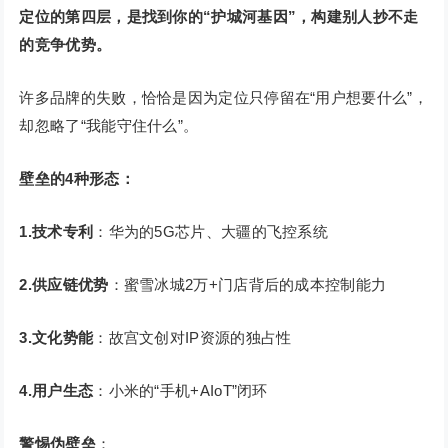
定位的第四层，是找到你的“护城河基因”，构建别人抄不走
的竞争优势。
许多品牌的失败，恰恰是因为定位只停留在“用户想要什么”，
却忽略了“我能守住什么”。
壁垒的4种形态：
1.技术专利
：华为的5G芯片、大疆的飞控系统
2.供应链优势
：蜜雪冰城2万+门店背后的成本控制能力
3.文化势能
：故宫文创对IP资源的独占性
4.用户生态
：小米的“手机+AIoT”闭环
警惕伪壁垒
：