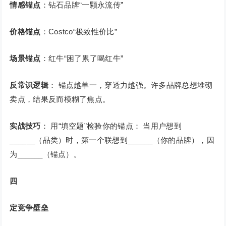
情感锚点
：钻石品牌“一颗永流传”
价格锚点
：Costco“极致性价比”
场景锚点
：红牛“困了累了喝红牛”
反常识逻辑
： 锚点越单一，穿透力越强。许多品牌总想堆砌
卖点，结果反而模糊了焦点。
实战技巧
： 用“填空题”检验你的锚点： 当用户想到
______（品类）时，第一个联想到______（你的品牌），因
为______（锚点）。
四
定竞争壁垒