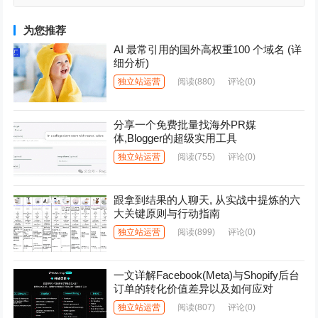
为您推荐
AI 最常引用的国外高权重100 个域名 (详
细分析)
独立站运营
阅读
(880)
评论(0)
分享一个免费批量找海外PR媒
体,Blogger的超级实用工具
独立站运营
阅读
(755)
评论(0)
跟拿到结果的人聊天, 从实战中提炼的六
大关键原则与行动指南
独立站运营
阅读
(899)
评论(0)
一文详解Facebook(Meta)与Shopify后台
订单的转化价值差异以及如何应对
独立站运营
阅读
(807)
评论(0)