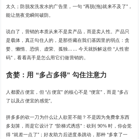
太久；防脱发洗发水的广告里，一句 “再脱(拖)就来不及了”，
能让熬夜党瞬间破防。
说白了，营销的本质从来不是卖产品，而是卖人性。产品只
是载体，真正勾住人的，是那些藏在我们基因里的弱点：贪
婪、懒惰、恐惧、虚荣、孤独…… 今天就拆解这些 “人性密
码”，看看高手是怎么用它们做营销的。
贪婪：用 “多占多得” 勾住注意力
人都爱占便宜，但 “占便宜” 的核心不是 “便宜”，而是 “多占
了以及占便宜的感觉”。
拼多多的砍一刀为什么让人欲罢不能？不是因为免费拿东西
多划算，而是它设计了 “阶梯式诱惑”：砍到 90% 时，你会觉
得 “就差一点了”；好友助力后进度条跳动，那种 “多拿了一