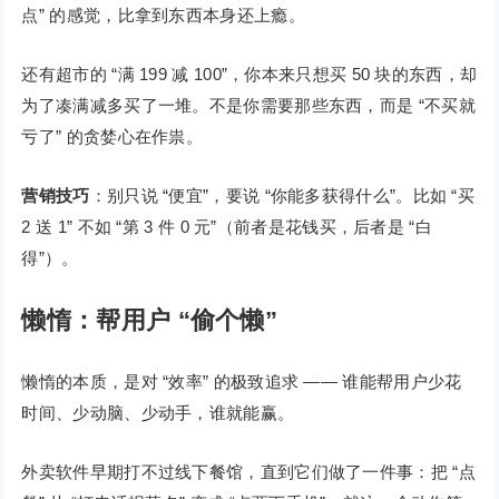
点” 的感觉，比拿到东西本身还上瘾。
还有超市的 “满 199 减 100”，你本来只想买 50 块的东西，却
为了凑满减多买了一堆。不是你需要那些东西，而是 “不买就
亏了” 的贪婪心在作祟。
营销技巧
：别只说 “便宜”，要说 “你能多获得什么”。比如 “买
2 送 1” 不如 “第 3 件 0 元”（前者是花钱买，后者是 “白
得”）。
懒惰：帮用户 “偷个懒”
懒惰的本质，是对 “效率” 的极致追求 —— 谁能帮用户少花
时间、少动脑、少动手，谁就能赢。
外卖软件早期打不过线下餐馆，直到它们做了一件事：把 “点