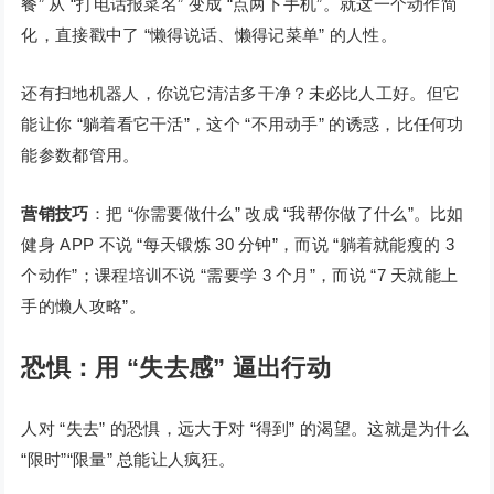
餐” 从 “打电话报菜名” 变成 “点两下手机”。就这一个动作简
化，直接戳中了 “懒得说话、懒得记菜单” 的人性。
还有扫地机器人，你说它清洁多干净？未必比人工好。但它
能让你 “躺着看它干活”，这个 “不用动手” 的诱惑，比任何功
能参数都管用。
营销技巧
：把 “你需要做什么” 改成 “我帮你做了什么”。比如
健身 APP 不说 “每天锻炼 30 分钟”，而说 “躺着就能瘦的 3
个动作”；课程培训不说 “需要学 3 个月”，而说 “7 天就能上
手的懒人攻略”。
恐惧：用 “失去感” 逼出行动
人对 “失去” 的恐惧，远大于对 “得到” 的渴望。这就是为什么
“限时”“限量” 总能让人疯狂。