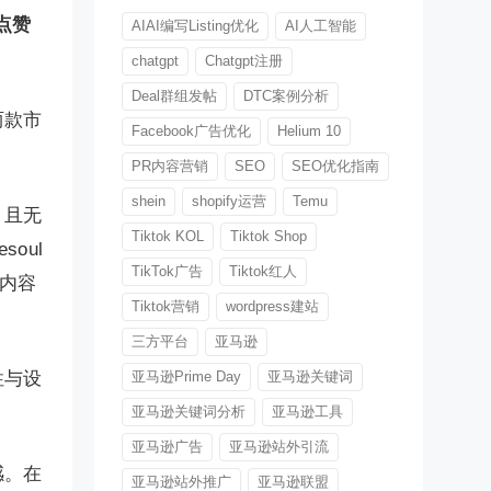
点赞
AIAI编写Listing优化
AI人工智能
chatgpt
Chatgpt注册
Deal群组发帖
DTC案例分析
两款市
Facebook广告优化
Helium 10
PR内容营销
SEO
SEO优化指南
shein
shopify运营
Temu
月，且无
Tiktok KOL
Tiktok Shop
oul
TikTok广告
Tiktok红人
破内容
Tiktok营销
wordpress建站
三方平台
亚马逊
性与设
亚马逊Prime Day
亚马逊关键词
亚马逊关键词分析
亚马逊工具
亚马逊广告
亚马逊站外引流
感。在
亚马逊站外推广
亚马逊联盟