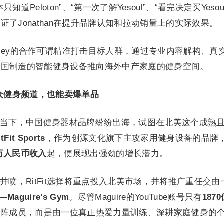
Peloton”、“第一次了解Yesoul”、“看完决定买Yesoul
了Jonathan在提升品牌认知和拉动销量上的实际效果。
han Casey的合作可谓精准打击目标人群，通过专业内容解构、真
中国制造的智能健身设备推向海外中产家庭的健身空间。
 ：小众健身频道，也能卖爆单品
当下，中国健身器材品牌纷纷出海，试图在北美这个成熟
itFit Sports
，作为创源文化旗下主攻家用健身设备的品牌
0万人民币收入
起，便展现出强劲的增长潜力。
喷，RitFit选择将重点投入北美市场，并将推广重任交由
——
Maguire’s Gym
。尽管Maguire的YouTube账号只有
187
矩阵成员，而是由一位真正热爱力量训练、深耕家庭健身的