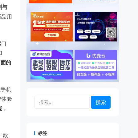
测与
新品用
累口
和
方面的
盖手机
户体验
搜
索：
能，
标签
哪一款