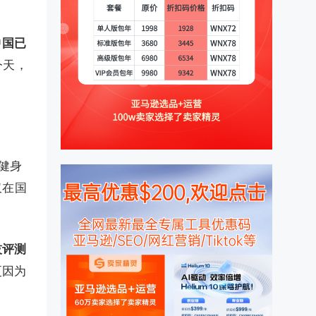
中国已
今天，
健身
仅在国
技评测
更因为