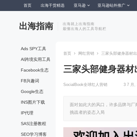
首页
出海干货精选
亚马逊
亚马逊站外推广
出海指南
出海就上出海指南
最懂出海人的工具导航栏
Ads SPY工具
首页
网红营销
三家头部健身器材出
AI跨境实用工具
三家头部健身器材
Facebook生态
FB兴趣词
SocialBook全球红人营销
3 7 月,
Google生态
INS图片下载
面对如此大的风口，许多品牌与厂商也
挑战者的姿态入局
IP代理
SAS注册教程
SEO学习博客