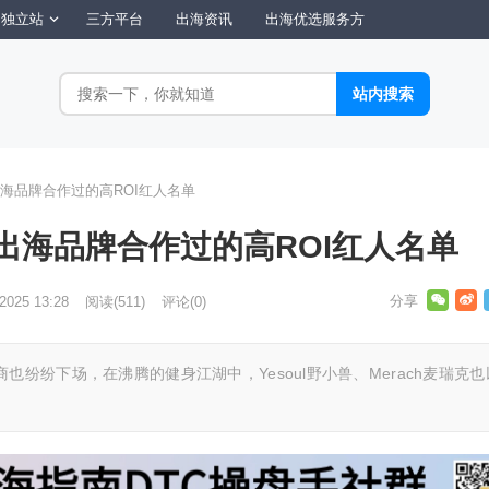
独立站
三方平台
出海资讯
出海优选服务方
海品牌合作过的高ROI红人名单
出海品牌合作过的高ROI红人名单
 2025 13:28
阅读
(511)
评论(0)
纷纷下场，在沸腾的健身江湖中，Yesoul野小兽、Merach麦瑞克也