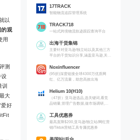
17TRACK
智能物流追踪管理系统
就以
TRACK718
间的观
一站式跨境物流轨迹跟踪查询平台
使用
出海干货集锦
主要针对亚马逊/独立站以及其他三方
平台的干货知识分享,涵盖亚马逊,关键
词,网红营销,联盟营销,SEO等常用工
度评测
具以及出海干货集锦,欢迎关注
Noxinfluencer
(95折)深度链接全球4300万优质网
件设
红、亿万流量，助您高效出海
量训
Helium 10(H10)
最大
（47折）亚马逊选品,选关键词,看竞
品销量,管理广告数据,做市场调研,有
”爱好
H10就够了（现支持沃尔玛）
it
工具优惠券
最高直降$200,亚马逊/独立站/网红营
销/Tiktok营销工具专属优惠券
美国站|后台