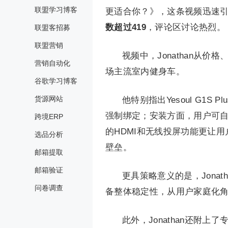
联盟学习博客
更适合你？》，这条视频迅速
数超过419
，评论区讨论热烈。
联盟客招募
联盟营销
视频中，Jonathan从
营销自动化
场主流室内健身车。
谷歌学习博客
货源网站
他特别指出Yesoul G1S 
强制绑定；安装方面，用户可自行
跨境ERP
的HDMI和无线投屏功能更让用户
选品分析
壁垒。
邮箱提取
邮箱验证
更具策略意义的是，Jona
问卷调查
备整体稳定性，从用户家庭化
此外，Jonathan还附