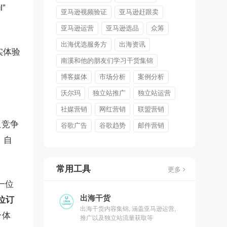
”
亚马逊视频验证
亚马逊赶跟卖
亚马逊运营
亚马逊选品
众筹
出海优选服务方
出海资讯
实体验
南溪和他的朋友们学习干货集锦
博客媒体
市场分析
案例分析
沃尔玛
独立站推广
独立站运营
社媒营销
网红营销
联盟营销
且竞争
谷歌广告
谷歌趋势
邮件营销
，自
常用工具
更多
一位
出海干货
0位订
出海干货内容集锦, 涵盖亚马逊运营,
个体
推广以及独立站流量获取等