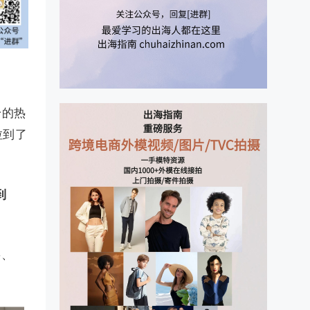
身的热
拉到了
到
兽、