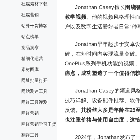
社媒素材下载
Jonathan Casey擅长
围绕
社媒营销
教学视频
。他的视频风格理性
站外干货博客
户以及数字生活爱好者日常“种
站点榜单
Jonathan早年起步于
竞品洞察
碑，在短时间内实现流量突破。
精细化运营
OnePlus系列手机功能的视频，
素材图库
痛点，成功塑造了一个值得信
网址批量打开
Jonathan Casey
网站测速工具
技巧详解、设备配件推荐、软
网红工具评测
反馈。
其粉丝大多是年龄在25
网红营销
也注重价格与使用自由度
，这恰
网红营销学习干货
翻译工具
2024年，Jonathan发布了一条