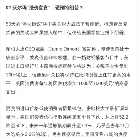
0
1
沃尔玛“涨价宣言”，硬刚特朗普？
90天的“停火协议”将中美关税大战按下暂停键。特朗普反复
挥舞的关税大棒虽暂入鞘中，但仍给美国零售业投下阴霾。
摩根大通CEO戴蒙（Jamie Dimon）警告称，即使当前处于
较低水平，关税依然非常极端。在一档财经播客节目中，美
国进出口银行前主席弗雷德霍赫伯格认为，关税不会恢复到
100%以上，但他预计关税将保持在比特朗普上任前更高的水
平，美国消费者每年将因关税增加“1000至1500美元”的商品
支出。
更贵的进口价格或使消费者捂紧钱包。密歇根大学最新调查
显示，美国消费者信心指数连续第五个月下跌，从上月52.2
降至50.8，未来一年通胀预期飙升至7.3%，几乎是去年11月
大选前夕2.6%的3倍。另有数据显示，美国零售市场的热度