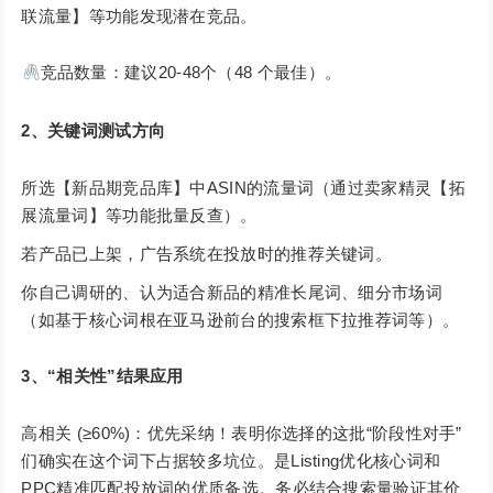
联流量】等功能发现潜在竞品。
竞品数量：建议20-48个（48 个最佳）。
2、关键词测试方向
所选【新品期竞品库】中ASIN的流量词（通过卖家精灵【拓
展流量词】等功能批量反查）。
若产品已上架，广告系统在投放时的推荐关键词。
你自己调研的、认为适合新品的精准长尾词、细分市场词
（如基于核心词根在亚马逊前台的搜索框下拉推荐词等）。
3、“相关性”结果应用
高相关 (≥60%)：优先采纳！表明你选择的这批“阶段性对手”
们确实在这个词下占据较多坑位。是Listing优化核心词和
PPC精准匹配投放词的优质备选。务必结合搜索量验证其价