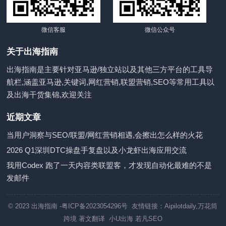
微信客服
微信公众号
关于出海指南
出海指南是主要针对亚马逊/独立站以及其他三方平台的工具导
航栏,涵盖亚马逊,关键词,网红营销,联盟营销,SEO等常用工具以
及出海干货集锦,欢迎关注
近期文章
当用户洞察与SEO/联盟/网红营销相遇,会擦出怎么样的火花
2026 Q1深圳DTC操盘手复盘以及小龙虾出海应用交流
我用Codex 跑了一天内容类联盟客，才发现自动化最难的不是
发邮件
© 2023
出海指南
-粤ICP备2023054296号 友情链接：
Aipilotdaily
,
万花筒
跨境
著文翻译
小U出海
若凡SEO