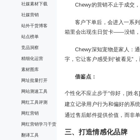
社媒素材下载
Chewy的营销不止于成
社媒营销
客户下单后，会进入一系列
站外干货博客
箱里会出现生日贺卡——没错
站点榜单
竞品洞察
Chewy深知宠物是家人
精细化运营
字，它让客户感受到“被看见”
素材图库
借鉴点：
网址批量打开
网站测速工具
个性化不应止步于“你好，[姓名]
网红工具评测
建立记录用户行为和偏好的系
网红营销
通过售后邮件提供价值，而非
网红营销学习干货
三、
打造情感化品牌
翻译工具