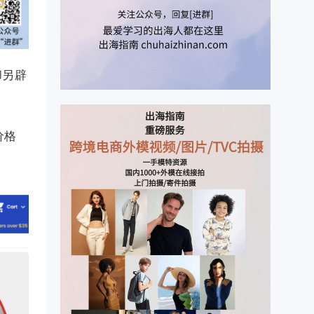
却另辟
价格