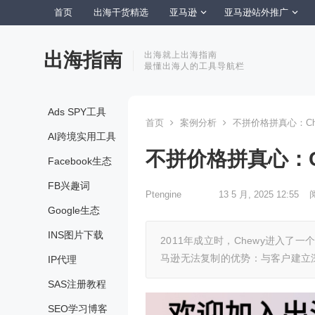
首页
出海干货精选
亚马逊
亚马逊站外推广
出海指南
出海就上出海指南
最懂出海人的工具导航栏
Ads SPY工具
首页
案例分析
不拼价格拼真心：C
AI跨境实用工具
不拼价格拼真心：
Facebook生态
FB兴趣词
Ptengine
13 5 月, 2025 12:55
Google生态
INS图片下载
2011年成立时，Chewy进入
马逊无法复制的优势：与客户建立
IP代理
SAS注册教程
SEO学习博客