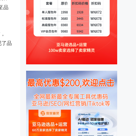
至品
时，
现了品