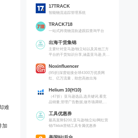
17TRACK
智能物流追踪管理系统
TRACK718
一站式跨境物流轨迹跟踪查询平台
出海干货集锦
主要针对亚马逊/独立站以及其他三方
平台的干货知识分享,涵盖亚马逊,关键
词,网红营销,联盟营销,SEO等常用工
具以及出海干货集锦,欢迎关注
Noxinfluencer
(95折)深度链接全球4300万优质网
红、亿万流量，助您高效出海
Helium 10(H10)
（47折）亚马逊选品,选关键词,看竞
品销量,管理广告数据,做市场调研,有
小却难
H10就够了（现支持沃尔玛）
工具优惠券
最高直降$200,亚马逊/独立站/网红营
并加
销/Tiktok营销工具专属优惠券
美国站|后台