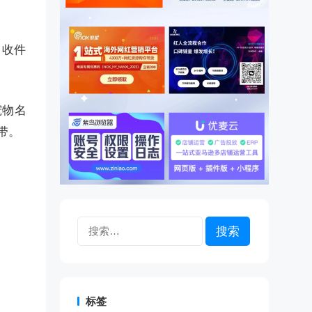
；收件
。
宠物名
带。
搜
索：
标签