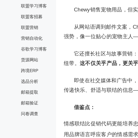
联盟学习博客
Chewy销售宠物用品，但
联盟客招募
从网站语调到邮件文案，C
联盟营销
强势，像一位贴心的宠物主人—
营销自动化
谷歌学习博客
它还擅长社区与故事营销：
货源网站
纽带。
这不仅关乎产品，更关
跨境ERP
即使在社交媒体和广告中，C
选品分析
传递快乐、舒适与联结的信息
邮箱提取
邮箱验证
借鉴点：
问卷调查
情感联结比促销代码更能培养
用品牌语言呼应客户的情感需