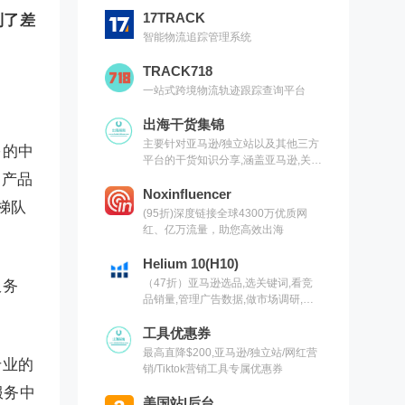
17TRACK
到了差
智能物流追踪管理系统
TRACK718
一站式跨境物流轨迹跟踪查询平台
出海干货集锦
主要针对亚马逊/独立站以及其他三方
多的中
平台的干货知识分享,涵盖亚马逊,关键
词,网红营销,联盟营销,SEO等常用工
，产品
具以及出海干货集锦,欢迎关注
Noxinfluencer
梯队
(95折)深度链接全球4300万优质网
红、亿万流量，助您高效出海
Helium 10(H10)
（47折）亚马逊选品,选关键词,看竞
服务
品销量,管理广告数据,做市场调研,有
H10就够了（现支持沃尔玛）
工具优惠券
最高直降$200,亚马逊/独立站/网红营
专业的
销/Tiktok营销工具专属优惠券
服务中
美国站|后台