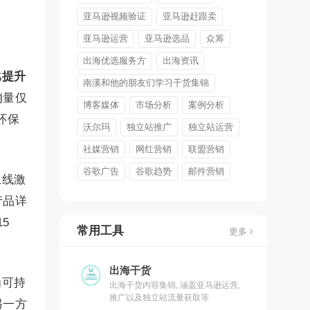
亚马逊视频验证
亚马逊赶跟卖
亚马逊运营
亚马逊选品
众筹
出海优选服务方
出海资讯
比提升
南溪和他的朋友们学习干货集锦
销量仅
博客媒体
市场分析
案例分析
环保
沃尔玛
独立站推广
独立站运营
社媒营销
网红营销
联盟营销
谷歌广告
谷歌趋势
邮件营销
上线激
产品详
5
常用工具
更多
出海干货
为可持
出海干货内容集锦, 涵盖亚马逊运营,
推广以及独立站流量获取等
另一方