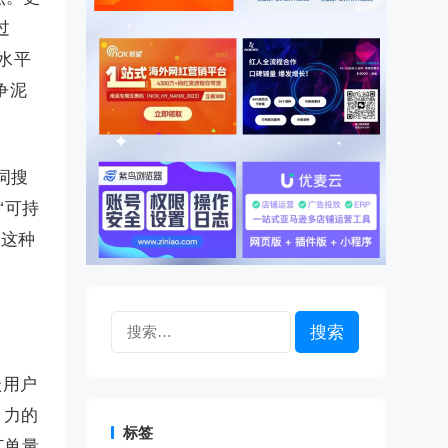
过
水平
争泥
词搜
“可持
。这种
搜
索：
跃用户
引力的
标签
订单量