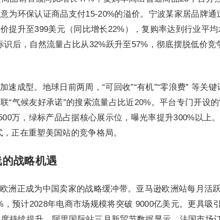
意为环保认证商品支付15-20%的溢价。宁波某家居品牌通
价提升至399美元（同比增长22%），复购率达到行业平均
标识后，自然流量占比从32%跃升至57%，彻底摆脱低价竞
速成型。地球日前两周，“可回收”“有机”“零浪费” 等关键
联“气候友好承诺”的搜索流量占比近20%。平台专门开设的
500万，绿标产品占据核心展示位，曝光率提升300%以上
新模式，正在重塑美国站的竞争格局。
线的战略机遇
欧洲正成为中国卖家的战略缓冲带。亚马逊欧洲站每月活
%，预计2028年电商市场规模将突破 9000亿美元。更具吸
受度持续提升，阿里国际站三月新贸节数据显示，法国市场