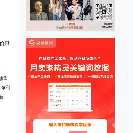
价只
升
销售
度净利
而