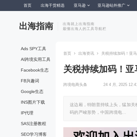
首页
出海干货精选
亚马逊
亚马逊站外推广
出海指南
出海就上出海指南
最懂出海人的工具导航栏
Ads SPY工具
首页
出海资讯
关税持续加码！亚马
AI跨境实用工具
关税持续加码！亚
Facebook生态
FB兴趣词
跨境电商头条
24 4 月, 2025 12:4
Google生态
INS图片下载
这边厢，特朗普持续上头，猛加关
码的严峻形势，中国跨境电…
IP代理
SAS注册教程
SEO学习博客