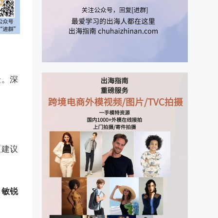
验。深
至建议
，敏锐