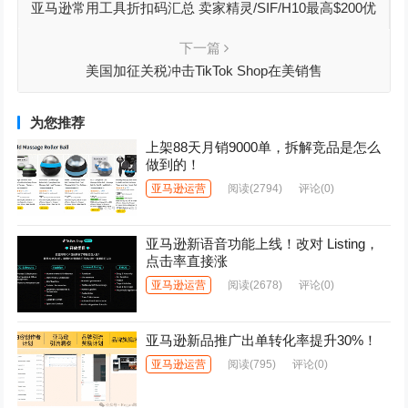
亚马逊常用工具折扣码汇总 卖家精灵/SIF/H10最高$200优
惠
下一篇
美国加征关税冲击TikTok Shop在美销售
为您推荐
上架88天月销9000单，拆解竞品是怎么
做到的！
亚马逊运营
阅读
(2794)
评论(0)
亚马逊新语音功能上线！改对 Listing，
点击率直接涨
亚马逊运营
阅读
(2678)
评论(0)
亚马逊新品推广出单转化率提升30%！
亚马逊运营
阅读
(795)
评论(0)