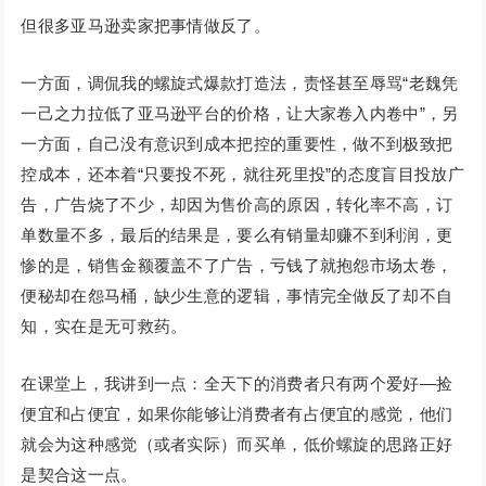
但很多亚马逊卖家把事情做反了。
一方面，调侃我的螺旋式爆款打造法，责怪甚至辱骂“老魏凭
一己之力拉低了亚马逊平台的价格，让大家卷入内卷中”，另
一方面，自己没有意识到成本把控的重要性，做不到极致把
控成本，还本着“只要投不死，就往死里投”的态度盲目投放广
告，广告烧了不少，却因为售价高的原因，转化率不高，订
单数量不多，最后的结果是，要么有销量却赚不到利润，更
惨的是，销售金额覆盖不了广告，亏钱了就抱怨市场太卷，
便秘却在怨马桶，缺少生意的逻辑，事情完全做反了却不自
知，实在是无可救药。
在课堂上，我讲到一点：全天下的消费者只有两个爱好—捡
便宜和占便宜，如果你能够让消费者有占便宜的感觉，他们
就会为这种感觉（或者实际）而买单，低价螺旋的思路正好
是契合这一点。