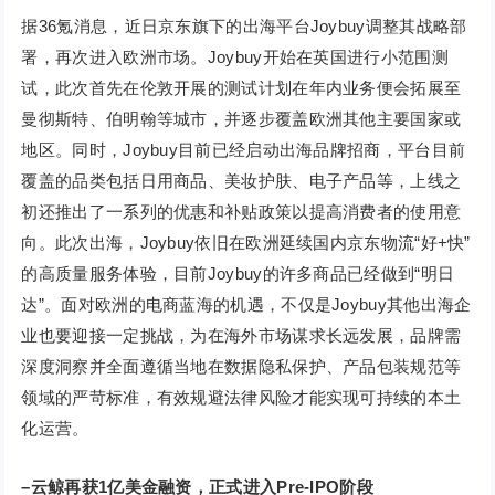
据36氪消息，近日京东旗下的出海平台Joybuy调整其战略部
署，再次进入欧洲市场。Joybuy开始在英国进行小范围测
试，此次首先在伦敦开展的测试计划在年内业务便会拓展至
曼彻斯特、伯明翰等城市，并逐步覆盖欧洲其他主要国家或
地区。同时，Joybuy目前已经启动出海品牌招商，平台目前
覆盖的品类包括日用商品、美妆护肤、电子产品等，上线之
初还推出了一系列的优惠和补贴政策以提高消费者的使用意
向。此次出海，Joybuy依旧在欧洲延续国内京东物流“好+快”
的高质量服务体验，目前Joybuy的许多商品已经做到“明日
达”。面对欧洲的电商蓝海的机遇，不仅是Joybuy其他出海企
业也要迎接一定挑战，为在海外市场谋求长远发展，品牌需
深度洞察并全面遵循当地在数据隐私保护、产品包装规范等
领域的严苛标准，有效规避法律风险才能实现可持续的本土
化运营。
–
云鲸再获1亿美金融资，正式进入Pre-IPO阶段