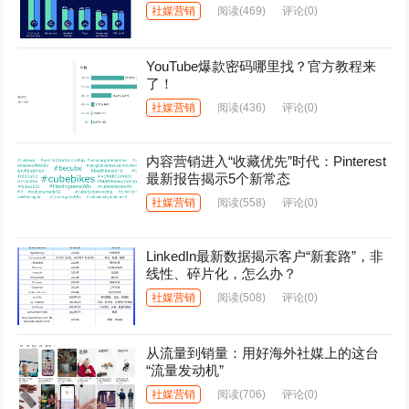
社媒营销
阅读
(469)
评论(0)
YouTube爆款密码哪里找？官方教程来
了！
社媒营销
阅读
(436)
评论(0)
内容营销进入“收藏优先”时代：Pinterest
最新报告揭示5个新常态
社媒营销
阅读
(558)
评论(0)
LinkedIn最新数据揭示客户“新套路”，非
线性、碎片化，怎么办？
社媒营销
阅读
(508)
评论(0)
从流量到销量：用好海外社媒上的这台
“流量发动机”
社媒营销
阅读
(706)
评论(0)