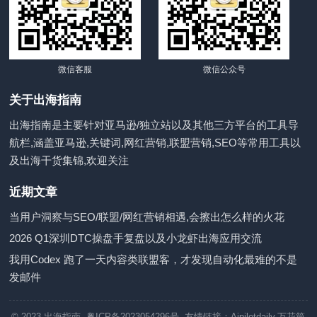
微信客服
微信公众号
关于出海指南
出海指南是主要针对亚马逊/独立站以及其他三方平台的工具导
航栏,涵盖亚马逊,关键词,网红营销,联盟营销,SEO等常用工具以
及出海干货集锦,欢迎关注
近期文章
当用户洞察与SEO/联盟/网红营销相遇,会擦出怎么样的火花
2026 Q1深圳DTC操盘手复盘以及小龙虾出海应用交流
我用Codex 跑了一天内容类联盟客，才发现自动化最难的不是
发邮件
© 2023
出海指南
-粤ICP备2023054296号 友情链接：
Aipilotdaily
,
万花筒