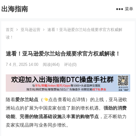
出海指南
菜单
首页
亚马逊运营
速看！亚马逊爱尔兰站合规要求官方权威解
读！
速看！亚马逊爱尔兰站合规要求官方权威解读！
7 4 月, 2025 14:00
阅读
(464)
评论(0)
随着
爱尔兰站点
（
点击查看站点详情）的上线，亚马逊欧
洲站点的扩展为中国卖家创造了新的增长机遇。
强劲的消费
动能
、
完善的物流基础设施
及
丰富的购物节点
，正不断助力
卖家实现品牌与业务同步增长。