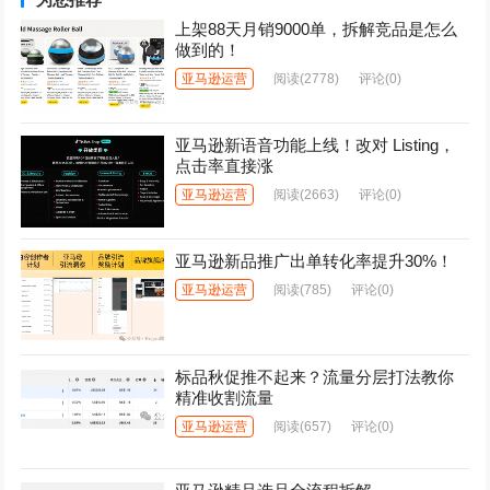
上架88天月销9000单，拆解竞品是怎么
做到的！
亚马逊运营
阅读
(2778)
评论(0)
亚马逊新语音功能上线！改对 Listing，
点击率直接涨
亚马逊运营
阅读
(2663)
评论(0)
亚马逊新品推广出单转化率提升30%！
亚马逊运营
阅读
(785)
评论(0)
标品秋促推不起来？流量分层打法教你
精准收割流量
亚马逊运营
阅读
(657)
评论(0)