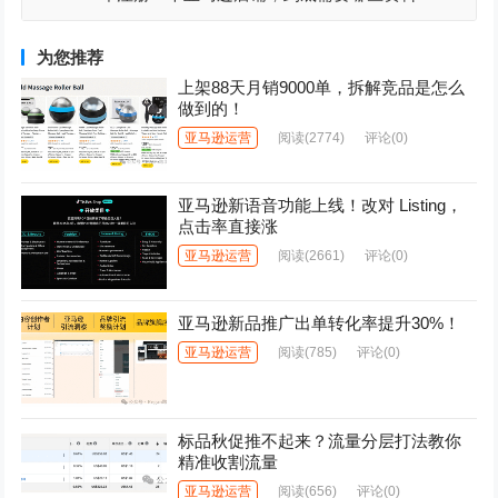
为您推荐
上架88天月销9000单，拆解竞品是怎么
做到的！
亚马逊运营
阅读
(2774)
评论(0)
亚马逊新语音功能上线！改对 Listing，
点击率直接涨
亚马逊运营
阅读
(2661)
评论(0)
亚马逊新品推广出单转化率提升30%！
亚马逊运营
阅读
(785)
评论(0)
标品秋促推不起来？流量分层打法教你
精准收割流量
亚马逊运营
阅读
(656)
评论(0)