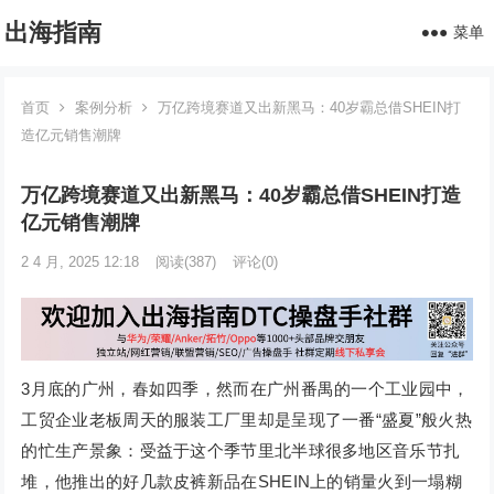
出海指南
菜单
首页
案例分析
万亿跨境赛道又出新黑马：40岁霸总借SHEIN打
造亿元销售潮牌
万亿跨境赛道又出新黑马：40岁霸总借SHEIN打造
亿元销售潮牌
2 4 月, 2025 12:18
阅读
(387)
评论(0)
3月底的广州，春如四季，然而在广州番禺的一个工业园中，
工贸企业老板周天的服装工厂里却是呈现了一番“盛夏”般火热
的忙生产景象：受益于这个季节里北半球很多地区音乐节扎
堆，他推出的好几款皮裤新品在SHEIN上的销量火到一塌糊