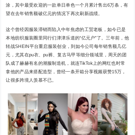
涂，其中最受欢迎的一款单日单色一个月累计售出6万条，有
望在去年销售额破亿元的情况下再次刷新战绩。
这个曾经因服装滞销而陷入中年焦虑的工贸老板，如今已是
本地纺织服装圈里同行们津津乐道的“亿元户”了。三年前，他
转战SHEIN平台重启服装创业，到如今公司每年销售额几亿
元，尤其在pu衣、pu裤、复古马甲等细分领域里，周天的团
队成了赫赫有名的潮服制造机，就连TikTok上的网红也时常
拿他的产品来搭配造型，曾经一条开箱分享视频获赞15万，
让很多跨境人羡慕不已。