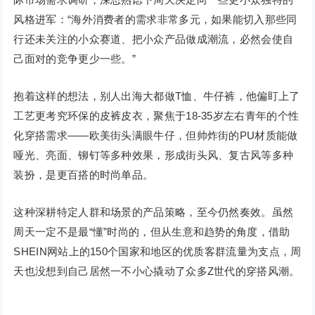
风格进军：“海外消费者的需求非常多元，如果能切入那些同
行还未关注的小众赛道、把小众产品做成潮流，必然会使自
己面对的竞争更少一些。”
抱着这样的想法，别人出海大都做T恤、牛仔裤，他偏盯上了
工艺更考究环保的皮裤皮衣，聚焦于18-35岁左右青年的个性
化穿搭需求——欧美街头满眼牛仔，但帅炸街的PU材质能做
哑光、亮面、铆钉等多种效果，形成街头风、复古风等多种
装扮，是更百搭的时尚单品。
这种深耕特定人群和场景的产品策略，至今仍然奏效。虽然
周天一定不是最“懂”时尚的，但从生意和趋势的角度，借助
SHEIN网站上的150个国家和地区的优质客群流量为支点，周
天也没想到自己居然一不小心撬动了众多Z世代的穿搭风潮。