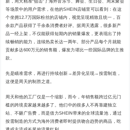
新，周天精准“狙击”了海外音乐节、舞会、生日会、周末聚会
等场景中的用户需求，在他的SHEIN店铺里可以看到：在这
个坐拥12.7万国际粉丝的店铺内，视觉呈现精致且统一，百
余款产品获得了千余条消费者好评。据周天透露，很多新产
品一经上架，不仅能获得短期内的销量爆发，更表现出了持
续畅销的能力，连续热卖长达一两年。部分产品每个月就能
贡献多达600万元的销售额，爆发力堪比一些国际品牌的主推
款。
先是瞄准需求，再进行持续创新→差异化呈现→按需制造，
这便是周天的制胜之道。
周天和他的工厂仅是一个缩影，而今，年销售额跨过亿元门
槛的跨境卖家越来越多了。他们中的很多人不再靠建独立
站、不砸广告费，而是借力SHEIN带来的全球流量池，通过
按需制造的方式为海外消费者即时提供吻合趋势的商品，吃
透或主流或长尾的流量红利。