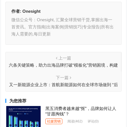
作者:
Onesight
微信公众号：Onesight, 汇聚全球营销干货,掌握出海一
首资讯。官方指南|出海案例|营销技巧|专业报告|所有出
海人需要的,每日更新
上一篇
六条关键策略，助力出海品牌打破“模板化”营销困境，构建
与用户的情感连接
下一篇
又一新能源企业上市：首航新能源如何在全球市场做到 “后
来者居上”？
为您推荐
黑五消费者越来越“抠”，品牌如何让人
“甘愿掏钱”？
社媒营销
阅读
(462)
评论(0)