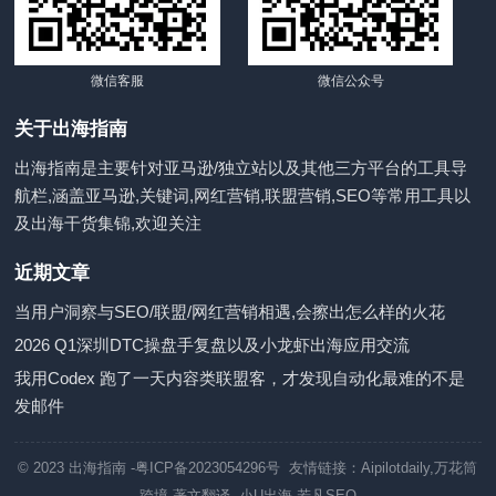
微信客服
微信公众号
关于出海指南
出海指南是主要针对亚马逊/独立站以及其他三方平台的工具导
航栏,涵盖亚马逊,关键词,网红营销,联盟营销,SEO等常用工具以
及出海干货集锦,欢迎关注
近期文章
当用户洞察与SEO/联盟/网红营销相遇,会擦出怎么样的火花
2026 Q1深圳DTC操盘手复盘以及小龙虾出海应用交流
我用Codex 跑了一天内容类联盟客，才发现自动化最难的不是
发邮件
© 2023
出海指南
-粤ICP备2023054296号 友情链接：
Aipilotdaily
,
万花筒
跨境
著文翻译
小U出海
若凡SEO