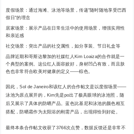
度假场景：通过海滩、泳池等场景，传递”随时随地享受巴西
假日”的理念
居家场景：展示产品在日常生活中的使用场景，增强实用性
和亲近感
社交场景：突出产品的社交属性，如分享装、节日礼盒等
品牌近期和哥斯达黎加的社媒红人Kim Loaiza的合作就是一
个典型的案例。这位红人面容姣好，身材凹凸有致，而且肤
色也非常符合欧美对健康的定义——棕色。
因此，Sol de Janeiro和该红人的合作帖文是以度假场景——
泳池为原点展开的，Kim先是po出了极具眼球的泳池照，随
后又展示了具体的防晒产品。蓝色比基尼和泳池的颜色相互
搭配，防晒霜作为太阳浴的刚需产品，出现得恰到好处。
最终本条合作帖文收获了3766次点赞，数据反馈还是非常不