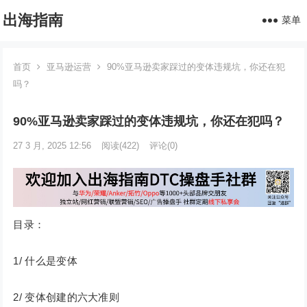
出海指南
菜单
首页
亚马逊运营
90%亚马逊卖家踩过的变体违规坑，你还在犯
吗？
90%亚马逊卖家踩过的变体违规坑，你还在犯吗？
27 3 月, 2025 12:56
阅读
(422)
评论(0)
目录：
1/ 什么是变体
2/ 变体创建的六大准则