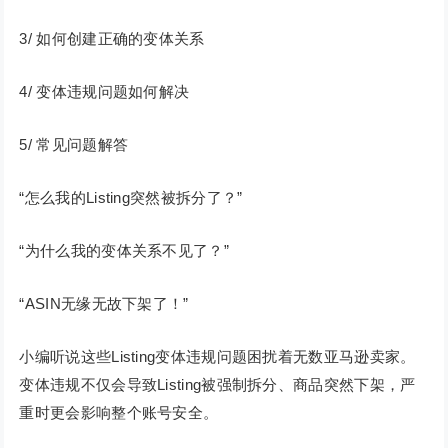
3/ 如何创建正确的变体关系
4/ 变体违规问题如何解决
5/ 常见问题解答
“怎么我的Listing突然被拆分了？”
“为什么我的变体关系不见了？”
“ASIN无缘无故下架了！”
小编听说这些Listing变体违规问题困扰着无数亚马逊卖家。
变体违规不仅会导致Listing被强制拆分、商品突然下架，严
重时更会影响整个账号安全。