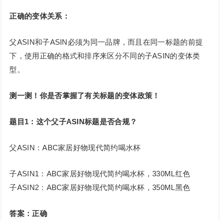
正确的变体关系：
父ASIN和子ASIN必须为同一品牌，而且在同一标题的前提
下，使用正确的格式和排序来区分不同的子ASIN的变体类
型。
测一测！你是否掌握了有关标
题的变
体政策
！
题目1：这个父子ASIN标题是否合规？
父ASIN：ABC家居好物现代简约喝水杯
子ASIN1：ABC家居好物现代简约喝水杯，330ML红色
子ASIN2：ABC家居好物现代简约喝水杯，350ML黑色
答案：正确