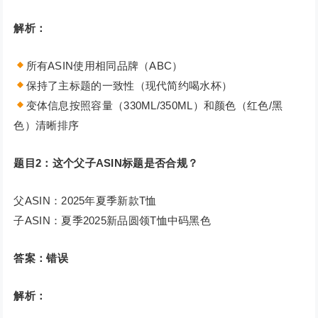
解析：
所有ASIN使用相同品牌（ABC）
保持了主标题的一致性（现代简约喝水杯）
变体信息按照容量（330ML/350ML）和颜色（红色/黑
色）清晰排序
题目2：这个父子ASIN标题是否合规？
父ASIN：2025年夏季新款T恤
子ASIN：夏季2025新品圆领T恤中码黑色
答案：错误
解析：