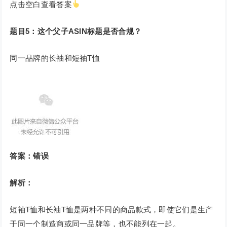
点击空白查看答案
题目5：这个父子ASIN标题是否合规？
同一品牌的长袖和短袖T恤
答案：错误
解析：
短袖T恤和长袖T恤是两种不同的商品款式，即使它们是生产
于同一个制造商或同一品牌等，也不能列在一起。