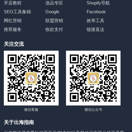
开店教程
选品专区
Shopify导航
SEO工具集锦
Google
Facebook
网红营销
联盟营销
效率工具
推荐服务
收款支付
链接直达
关注交流
微信客服
微信公众号
关于出海指南