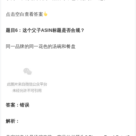
点击空白查看答案
题目6：这个父子ASIN标题是否合规？
同一品牌的同一花色的汤碗和餐盘
答案：错误
解析：