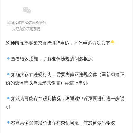
这种情况需要卖家自行进行申诉，具体申诉方法如下
查看绩效通知，了解变体违规的问题根源
如确实存在违规行为，需要先修正违规变体（重新组建正
确的变体或以单品形式销售）再进行申诉
如认为可能存在误判情况，则通过申诉页面进行进一步说
明
检查其余变体是否也存在类似问题，并提前做出修改