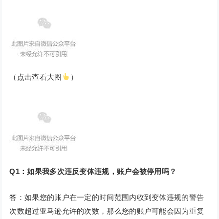
（点击查看大图
）
Q1：如果我多次违反变体违规，账户会被停用吗？
答：如果您的账户在一定的时间范围内收到变体违规的警告
次数超过亚马逊允许的次数，那么您的账户可能会因为重复