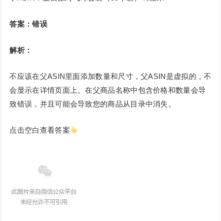
答案：错误
解析：
不应该在父ASIN里面添加数量和尺寸，父ASIN是虚拟的，不
会显示在详情页面上。在父商品名称中包含价格和数量会导
致错误，并且可能会导致您的商品从目录中消失。
点击空白查看答案