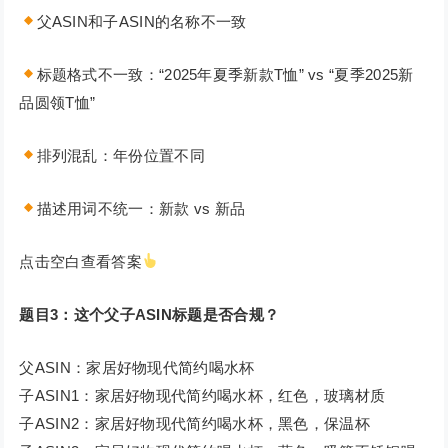
父ASIN和子ASIN的名称不一致
标题格式不一致：“2025年夏季新款T恤” vs “夏季2025新
品圆领T恤”
排列混乱：年份位置不同
描述用词不统一：新款 vs 新品
点击空白查看答案
题目3：这个父子ASIN标题是否合规？
父ASIN：家居好物现代简约喝水杯
子ASIN1：家居好物现代简约喝水杯，红色，玻璃材质
子ASIN2：家居好物现代简约喝水杯，黑色，保温杯