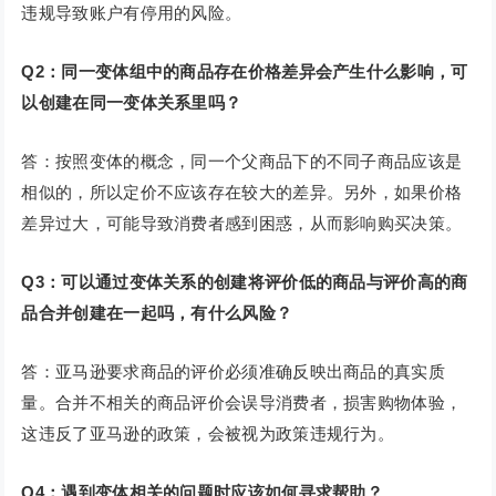
违规导致账户有停用的风险。
Q2：同一变体组中的商品存在价格差异会产生什么影响，可
以创建在同一变体关系里吗？
答：按照变体的概念，同一个父商品下的不同子商品应该是
相似的，所以定价不应该存在较大的差异。另外，如果价格
差异过大，可能导致消费者感到困惑，从而影响购买决策。
Q3：可以通过变体关系的创建将评价低的商品与评价高的商
品合并创建在一起吗，有什么风险？
答：亚马逊要求商品的评价必须准确反映出商品的真实质
量。合并不相关的商品评价会误导消费者，损害购物体验，
这违反了亚马逊的政策，会被视为政策违规行为。
Q4：遇到变体相关的问题时应该如何寻求帮助？