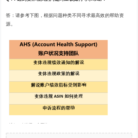
答：请参考下图，根据问题种类不同寻求最高效的帮助资
源。