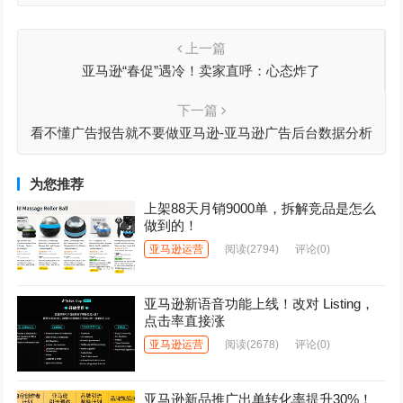
上一篇
亚马逊“春促”遇冷！卖家直呼：心态炸了
下一篇
看不懂广告报告就不要做亚马逊-亚马逊广告后台数据分析
为您推荐
上架88天月销9000单，拆解竞品是怎么
做到的！
亚马逊运营
阅读
(2794)
评论(0)
亚马逊新语音功能上线！改对 Listing，
点击率直接涨
亚马逊运营
阅读
(2678)
评论(0)
亚马逊新品推广出单转化率提升30%！