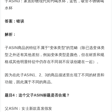
子ASIN3：家居好物现代简约喝水杯，蓝色，吸管不锈钢喝
水杯
答案：错误
解析：
子ASIN商品的特征不属于“变体类型”的范畴（除已选变体类
型之外还有其他差别，例如变体类型是颜色，但在材质和规
格或其他明显特征中仍存在不同就不应该创建在一起）。
因为在此子ASIN1、2、3的商品描述里出现了不同的材质和
功能，因此属于不同的商品。
题目4：这个父子ASIN标题是否合规？
父ASIN：女士新款直发假发