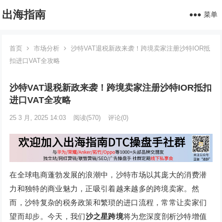
出海指南
菜单
首页
市场分析
沙特VAT退税新政来袭！跨境卖家注册沙特IOR抵
扣进口VAT全攻略
沙特VAT退税新政来袭！跨境卖家注册沙特IOR抵扣
进口VAT全攻略
25 3 月, 2025 14:03
阅读
(570)
评论(0)
在全球电商蓬勃发展的浪潮中，沙特市场以其庞大的消费潜
力和独特的商业魅力，正吸引着越来越多的跨境卖家。然
而，沙特复杂的税务政策和繁琐的进口流程，常常让卖家们
望而却步。今天，我们
沙之星跨境
将为您深度剖析沙特增值