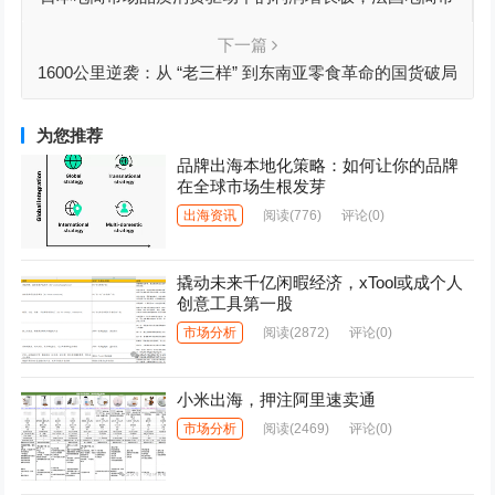
场会员经济驱动下的增长范式创新
下一篇
1600公里逆袭：从 “老三样” 到东南亚零食革命的国货破局
为您推荐
品牌出海本地化策略：如何让你的品牌
在全球市场生根发芽
出海资讯
阅读
(776)
评论(0)
撬动未来千亿闲暇经济，xTool或成个人
创意工具第一股
市场分析
阅读
(2872)
评论(0)
小米出海，押注阿里速卖通
市场分析
阅读
(2469)
评论(0)