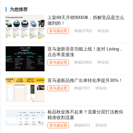
为您推荐
上架88天月销9000单，拆解竞品是怎么
做到的！
亚马逊运营
阅读
(2782)
评论(0)
亚马逊新语音功能上线！改对 Listing，
点击率直接涨
亚马逊运营
阅读
(2665)
评论(0)
亚马逊新品推广出单转化率提升30%！
亚马逊运营
阅读
(787)
评论(0)
标品秋促推不起来？流量分层打法教你
精准收割流量
亚马逊运营
阅读
(657)
评论(0)