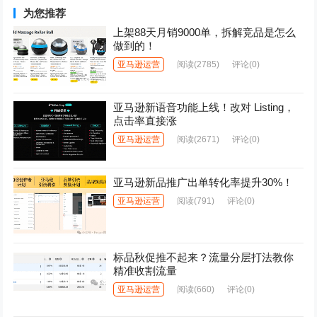
为您推荐
上架88天月销9000单，拆解竞品是怎么
做到的！
亚马逊运营
阅读
(2785)
评论(0)
亚马逊新语音功能上线！改对 Listing，
点击率直接涨
亚马逊运营
阅读
(2671)
评论(0)
亚马逊新品推广出单转化率提升30%！
亚马逊运营
阅读
(791)
评论(0)
标品秋促推不起来？流量分层打法教你
精准收割流量
亚马逊运营
阅读
(660)
评论(0)