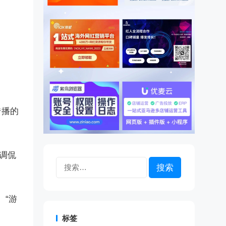
传播的
调侃
搜
索：
、“游
标签