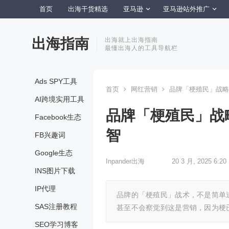
首页
出海干货精选
亚马逊
亚马逊站外推广
出海指南
出海就上出海指南
最懂出海人的工具导航栏
Ads SPY工具
首页
网红营销
品牌「梗殖民」战略
AI跨境实用工具
品牌「梗殖民」战
Facebook生态
智
FB兴趣词
Google生态
Inpander出海
20 3 月, 2025 6:20
INS图片下载
IP代理
品牌的「梗殖民」战术，不是简单
SAS注册教程
甚至不会察觉到这是营销，因为梗
SEO学习博客