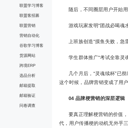
联盟学习博客
随后，不同圈层用户开始用
联盟客招募
游戏玩家发明“团战必喝魂水
联盟营销
营销自动化
上班族创造“摸鱼失败，急
谷歌学习博客
货源网站
学生群体推广“考试全靠灵
跨境ERP
几个月后，“灵魂续杯”已
选品分析
这个时候，品牌营销变成了用
邮箱提取
邮箱验证
04
品牌梗营销的深层逻辑
问卷调查
要真正理解梗营销的价值，
代，用户传播梗的动机无外乎