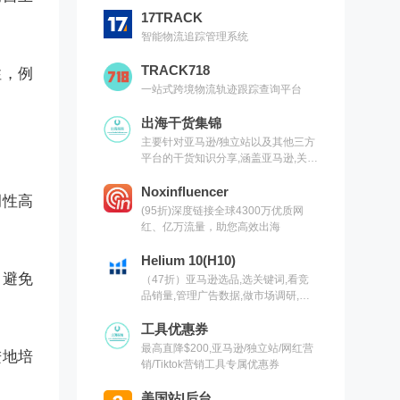
17TRACK
智能物流追踪管理系统
TRACK718
性，例
一站式跨境物流轨迹跟踪查询平台
出海干货集锦
主要针对亚马逊/独立站以及其他三方
平台的干货知识分享,涵盖亚马逊,关键
词,网红营销,联盟营销,SEO等常用工
具以及出海干货集锦,欢迎关注
Noxinfluencer
调性高
(95折)深度链接全球4300万优质网
红、亿万流量，助您高效出海
Helium 10(H10)
，避免
（47折）亚马逊选品,选关键词,看竞
品销量,管理广告数据,做市场调研,有
H10就够了（现支持沃尔玛）
工具优惠券
最高直降$200,亚马逊/独立站/网红营
进地培
销/Tiktok营销工具专属优惠券
美国站|后台