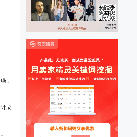
降噪，
设计成
性。