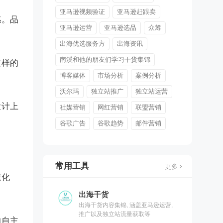
亚马逊视频验证
亚马逊赶跟卖
感。品
亚马逊运营
亚马逊选品
众筹
出海优选服务方
出海资讯
南溪和他的朋友们学习干货集锦
这样的
博客媒体
市场分析
案例分析
沃尔玛
独立站推广
独立站运营
设计上
社媒营销
网红营销
联盟营销
谷歌广告
谷歌趋势
邮件营销
常用工具
更多
催化
出海干货
出海干货内容集锦, 涵盖亚马逊运营,
推广以及独立站流量获取等
的自主